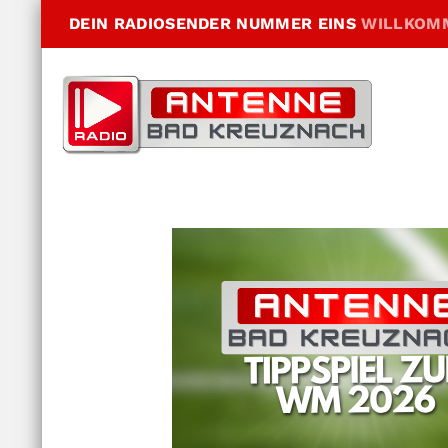
DEIN RADIOSENDER NUMMER EINS
WILLKOM