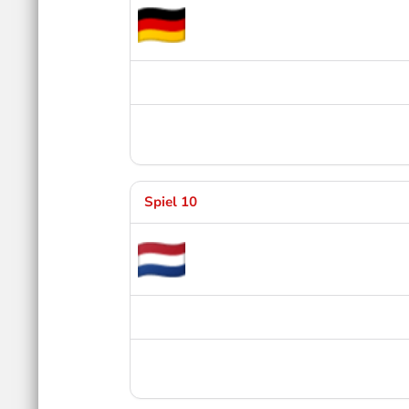
Spiel 10