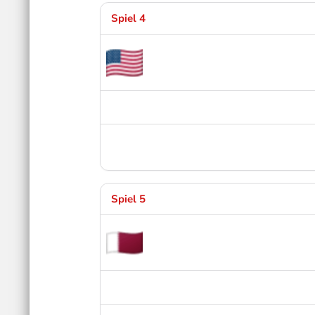
Spiel 4
Spiel 5