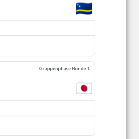
Gruppenphase Runde 1