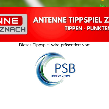
Dieses Tippspiel wird präsentiert von: