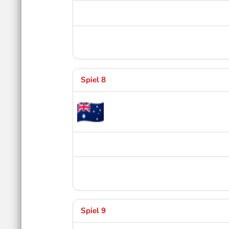
Spiel 8
Spiel 9