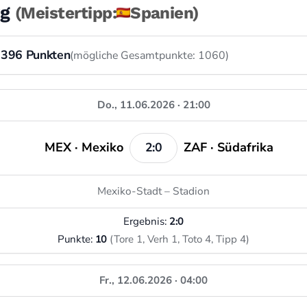
rg
(Meistertipp:
Spanien)
t 396 Punkten
(mögliche Gesamtpunkte: 1060)
Do., 11.06.2026 · 21:00
MEX · Mexiko
2:0
ZAF · Südafrika
Mexiko-Stadt – Stadion
Ergebnis:
2:0
Punkte:
10
(Tore 1, Verh 1, Toto 4, Tipp 4)
Fr., 12.06.2026 · 04:00