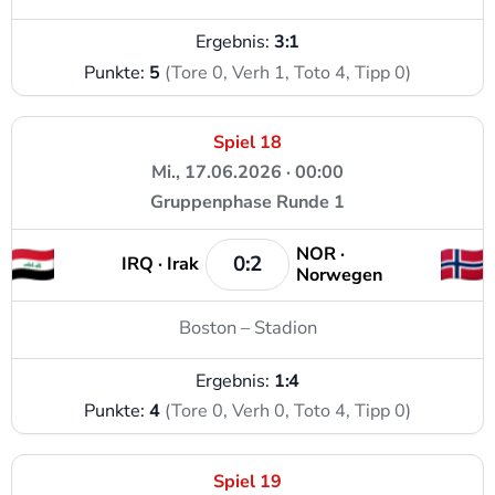
Ergebnis:
3:1
Punkte:
5
(Tore 0, Verh 1, Toto 4, Tipp 0)
Spiel 18
Mi., 17.06.2026 · 00:00
Gruppenphase Runde 1
NOR ·
0:2
IRQ · Irak
Norwegen
Boston – Stadion
Ergebnis:
1:4
Punkte:
4
(Tore 0, Verh 0, Toto 4, Tipp 0)
Spiel 19