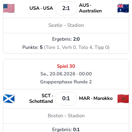
AUS ·
2:1
USA · USA
Australien
Seatle – Stadion
Ergebnis:
2:0
Punkte:
5
(Tore 1, Verh 0, Toto 4, Tipp 0)
Spiel 30
Sa., 20.06.2026 · 00:00
Gruppenphase Runde 2
SCT ·
0:1
MAR · Marokko
Schottland
Boston – Stadion
Ergebnis:
0:1