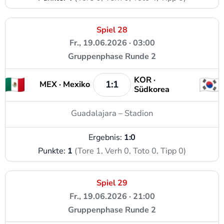
Spiel 28
Fr., 19.06.2026 · 03:00
Gruppenphase Runde 2
KOR ·
1:1
MEX · Mexiko
Südkorea
Guadalajara – Stadion
Ergebnis:
1:0
Punkte:
1
(Tore 1, Verh 0, Toto 0, Tipp 0)
Spiel 29
Fr., 19.06.2026 · 21:00
Gruppenphase Runde 2