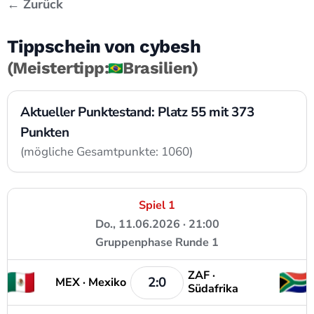
← Zurück
Tippschein von cybesh
(Meistertipp:
Brasilien)
Aktueller Punktestand: Platz 55 mit 373
Punkten
(mögliche Gesamtpunkte: 1060)
Spiel 1
Do., 11.06.2026 · 21:00
Gruppenphase Runde 1
ZAF ·
2:0
MEX · Mexiko
Südafrika