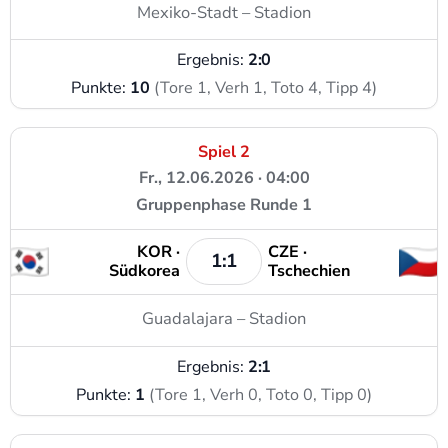
Mexiko-Stadt – Stadion
Ergebnis:
2:0
Punkte:
10
(Tore 1, Verh 1, Toto 4, Tipp 4)
Spiel 2
Fr., 12.06.2026 · 04:00
Gruppenphase Runde 1
KOR ·
CZE ·
1:1
Südkorea
Tschechien
Guadalajara – Stadion
Ergebnis:
2:1
Punkte:
1
(Tore 1, Verh 0, Toto 0, Tipp 0)