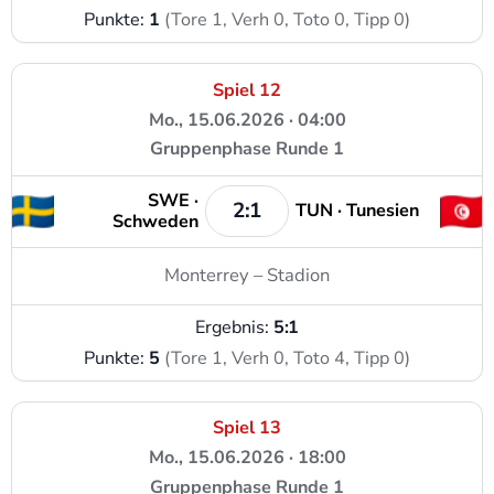
Punkte:
1
(Tore 1, Verh 0, Toto 0, Tipp 0)
Spiel 12
Mo., 15.06.2026 · 04:00
Gruppenphase Runde 1
SWE ·
2:1
TUN · Tunesien
Schweden
Monterrey – Stadion
Ergebnis:
5:1
Punkte:
5
(Tore 1, Verh 0, Toto 4, Tipp 0)
Spiel 13
Mo., 15.06.2026 · 18:00
Gruppenphase Runde 1