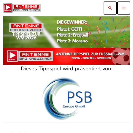
search
menu
Dieses Tippspiel wird präsentiert von: