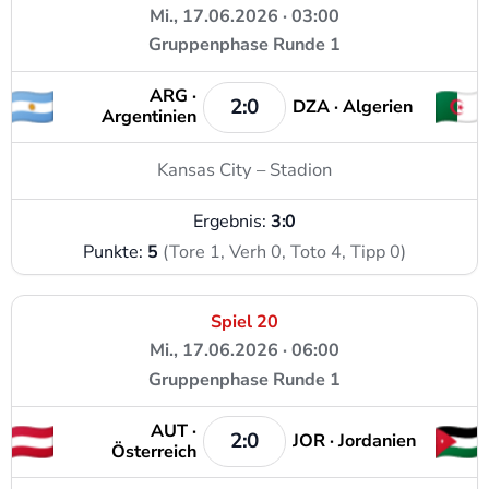
Mi., 17.06.2026 · 03:00
Gruppenphase Runde 1
ARG ·
2:0
DZA · Algerien
Argentinien
Kansas City – Stadion
Ergebnis:
3:0
Punkte:
5
(Tore 1, Verh 0, Toto 4, Tipp 0)
Spiel 20
Mi., 17.06.2026 · 06:00
Gruppenphase Runde 1
AUT ·
2:0
JOR · Jordanien
Österreich