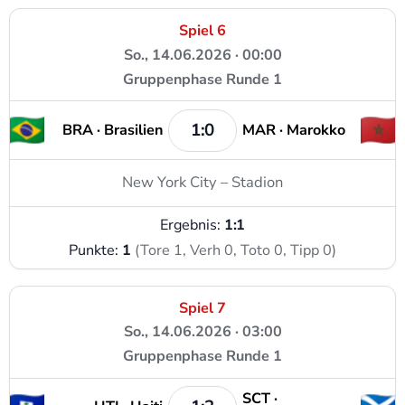
Spiel 6
So., 14.06.2026 · 00:00
Gruppenphase Runde 1
1:0
BRA · Brasilien
MAR · Marokko
New York City – Stadion
Ergebnis:
1:1
Punkte:
1
(Tore 1, Verh 0, Toto 0, Tipp 0)
Spiel 7
So., 14.06.2026 · 03:00
Gruppenphase Runde 1
SCT ·