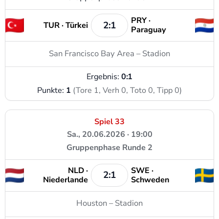
PRY ·
2:1
TUR · Türkei
Paraguay
San Francisco Bay Area – Stadion
Ergebnis:
0:1
Punkte:
1
(Tore 1, Verh 0, Toto 0, Tipp 0)
Spiel 33
Sa., 20.06.2026 · 19:00
Gruppenphase Runde 2
NLD ·
SWE ·
2:1
Niederlande
Schweden
Houston – Stadion