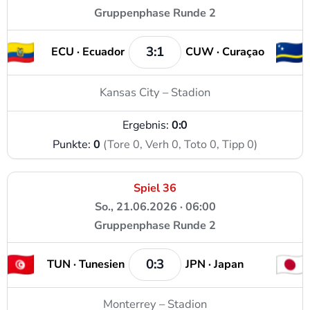
Gruppenphase Runde 2
3:1
ECU · Ecuador
CUW · Curaçao
Kansas City – Stadion
Ergebnis:
0:0
Punkte:
0
(Tore 0, Verh 0, Toto 0, Tipp 0)
Spiel 36
So., 21.06.2026 · 06:00
Gruppenphase Runde 2
0:3
TUN · Tunesien
JPN · Japan
Monterrey – Stadion