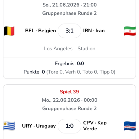
So., 21.06.2026 · 21:00
Gruppenphase Runde 2
3:1
BEL · Belgien
IRN · Iran
Los Angeles – Stadion
Ergebnis:
0:0
Punkte:
0
(Tore 0, Verh 0, Toto 0, Tipp 0)
Spiel 39
Mo., 22.06.2026 · 00:00
Gruppenphase Runde 2
CPV · Kap
1:0
URY · Uruguay
Verde