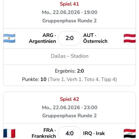
Spiel 41
Mo., 22.06.2026 · 19:00
Gruppenphase Runde 2
ARG ·
AUT ·
2:0
Argentinien
Österreich
Dallas – Stadion
Ergebnis:
2:0
Punkte:
10
(Tore 1, Verh 1, Toto 4, Tipp 4)
Spiel 42
Mo., 22.06.2026 · 23:00
Gruppenphase Runde 2
FRA ·
4:0
IRQ · Irak
Frankreich