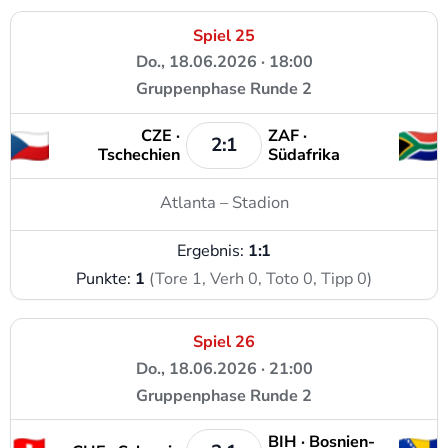
Spiel 25
Do., 18.06.2026 · 18:00
Gruppenphase Runde 2
CZE ·
ZAF ·
2:1
Tschechien
Südafrika
Atlanta – Stadion
Ergebnis:
1:1
Punkte:
1
(Tore 1, Verh 0, Toto 0, Tipp 0)
Spiel 26
Do., 18.06.2026 · 21:00
Gruppenphase Runde 2
BIH · Bosnien-