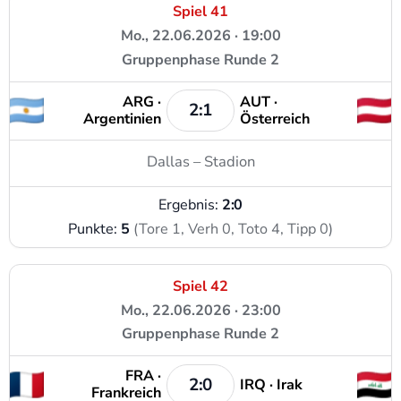
Spiel 41
Mo., 22.06.2026 · 19:00
Gruppenphase Runde 2
ARG ·
AUT ·
2:1
Argentinien
Österreich
Dallas – Stadion
Ergebnis:
2:0
Punkte:
5
(Tore 1, Verh 0, Toto 4, Tipp 0)
Spiel 42
Mo., 22.06.2026 · 23:00
Gruppenphase Runde 2
FRA ·
2:0
IRQ · Irak
Frankreich