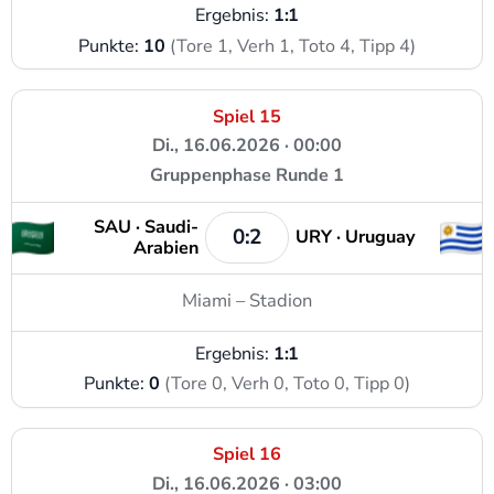
Ergebnis:
1:1
Punkte:
10
(Tore 1, Verh 1, Toto 4, Tipp 4)
Spiel 15
Di., 16.06.2026 · 00:00
Gruppenphase Runde 1
SAU · Saudi-
0:2
URY · Uruguay
Arabien
Miami – Stadion
Ergebnis:
1:1
Punkte:
0
(Tore 0, Verh 0, Toto 0, Tipp 0)
Spiel 16
Di., 16.06.2026 · 03:00