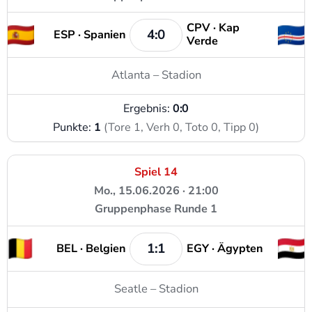
CPV · Kap
4:0
ESP · Spanien
Verde
Atlanta – Stadion
Ergebnis:
0:0
Punkte:
1
(Tore 1, Verh 0, Toto 0, Tipp 0)
Spiel 14
Mo., 15.06.2026 · 21:00
Gruppenphase Runde 1
1:1
BEL · Belgien
EGY · Ägypten
Seatle – Stadion