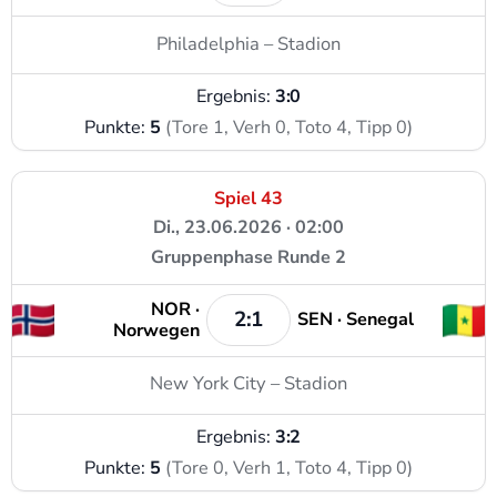
Philadelphia – Stadion
Ergebnis:
3:0
Punkte:
5
(Tore 1, Verh 0, Toto 4, Tipp 0)
Spiel 43
Di., 23.06.2026 · 02:00
Gruppenphase Runde 2
NOR ·
2:1
SEN · Senegal
Norwegen
New York City – Stadion
Ergebnis:
3:2
Punkte:
5
(Tore 0, Verh 1, Toto 4, Tipp 0)