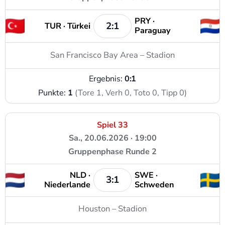
PRY ·
2:1
TUR · Türkei
Paraguay
San Francisco Bay Area – Stadion
Ergebnis:
0:1
Punkte:
1
(Tore 1, Verh 0, Toto 0, Tipp 0)
Spiel 33
Sa., 20.06.2026 · 19:00
Gruppenphase Runde 2
NLD ·
SWE ·
3:1
Niederlande
Schweden
Houston – Stadion