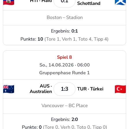
0:1
HTI · Haiti
Schottland
Boston – Stadion
Ergebnis:
0:1
Punkte:
10
(Tore 1, Verh 1, Toto 4, Tipp 4)
Spiel 8
So., 14.06.2026 · 06:00
Gruppenphase Runde 1
AUS ·
1:3
TUR · Türkei
Australien
Vancouver – BC Place
Ergebnis:
2:0
Punkte:
0
(Tore 0, Verh 0, Toto 0, Tipp 0)