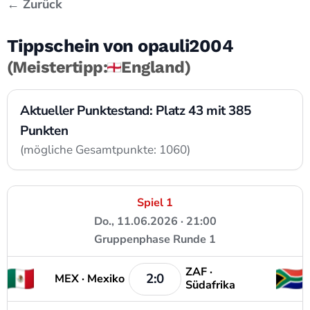
← Zurück
Tippschein von opauli2004
(Meistertipp:
England)
Aktueller Punktestand: Platz 43 mit 385
Punkten
(mögliche Gesamtpunkte: 1060)
Spiel 1
Do., 11.06.2026 · 21:00
Gruppenphase Runde 1
ZAF ·
2:0
MEX · Mexiko
Südafrika