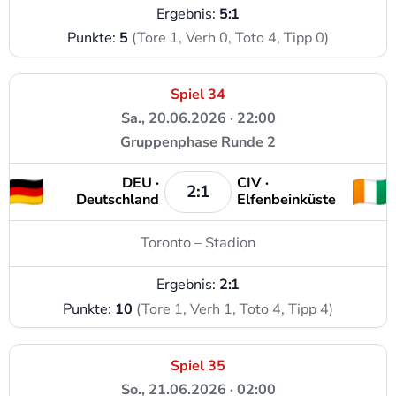
Ergebnis:
5:1
Punkte:
5
(Tore 1, Verh 0, Toto 4, Tipp 0)
Spiel 34
Sa., 20.06.2026 · 22:00
Gruppenphase Runde 2
DEU ·
CIV ·
2:1
Deutschland
Elfenbeinküste
Toronto – Stadion
Ergebnis:
2:1
Punkte:
10
(Tore 1, Verh 1, Toto 4, Tipp 4)
Spiel 35
So., 21.06.2026 · 02:00