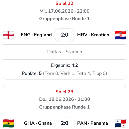
Spiel 22
Mi., 17.06.2026 · 22:00
Gruppenphase Runde 1
2:0
ENG · England
HRV · Kroatien
Dallas – Stadion
Ergebnis:
4:2
Punkte:
5
(Tore 0, Verh 1, Toto 4, Tipp 0)
Spiel 23
Do., 18.06.2026 · 01:00
Gruppenphase Runde 1
2:0
GHA · Ghana
PAN · Panama