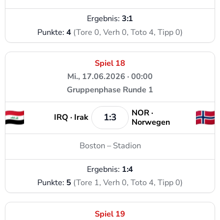
Ergebnis:
3:1
Punkte:
4
(Tore 0, Verh 0, Toto 4, Tipp 0)
Spiel 18
Mi., 17.06.2026 · 00:00
Gruppenphase Runde 1
NOR ·
1:3
IRQ · Irak
Norwegen
Boston – Stadion
Ergebnis:
1:4
Punkte:
5
(Tore 1, Verh 0, Toto 4, Tipp 0)
Spiel 19