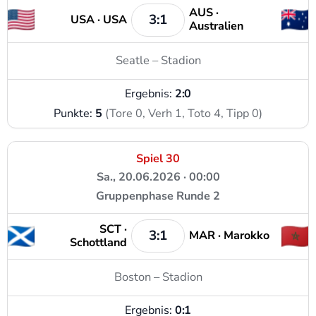
AUS ·
3:1
USA · USA
Australien
Seatle – Stadion
Ergebnis:
2:0
Punkte:
5
(Tore 0, Verh 1, Toto 4, Tipp 0)
Spiel 30
Sa., 20.06.2026 · 00:00
Gruppenphase Runde 2
SCT ·
3:1
MAR · Marokko
Schottland
Boston – Stadion
Ergebnis:
0:1