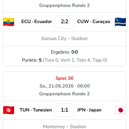
Gruppenphase Runde 2
2:2
ECU · Ecuador
CUW · Curaçao
Kansas City – Stadion
Ergebnis:
0:0
Punkte:
5
(Tore 0, Verh 1, Toto 4, Tipp 0)
Spiel 36
So., 21.06.2026 · 06:00
Gruppenphase Runde 2
1:1
TUN · Tunesien
JPN · Japan
Monterrey – Stadion