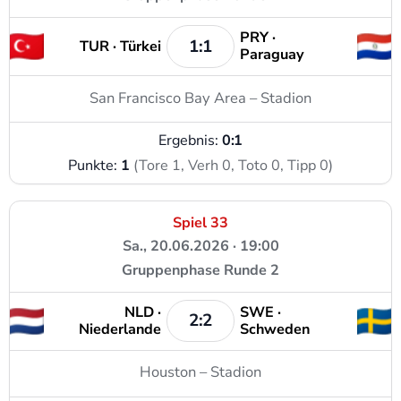
PRY ·
1:1
TUR · Türkei
Paraguay
San Francisco Bay Area – Stadion
Ergebnis:
0:1
Punkte:
1
(Tore 1, Verh 0, Toto 0, Tipp 0)
Spiel 33
Sa., 20.06.2026 · 19:00
Gruppenphase Runde 2
NLD ·
SWE ·
2:2
Niederlande
Schweden
Houston – Stadion