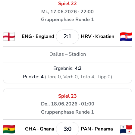
Spiel 22
Mi., 17.06.2026 · 22:00
Gruppenphase Runde 1
2:1
ENG · England
HRV · Kroatien
Dallas – Stadion
Ergebnis:
4:2
Punkte:
4
(Tore 0, Verh 0, Toto 4, Tipp 0)
Spiel 23
Do., 18.06.2026 · 01:00
Gruppenphase Runde 1
3:0
GHA · Ghana
PAN · Panama