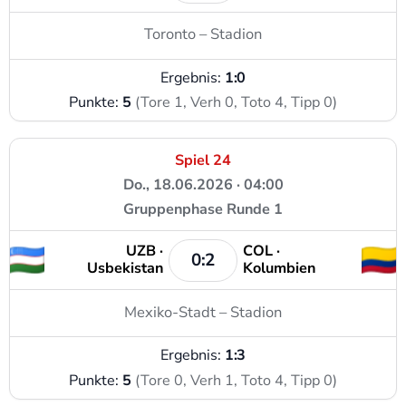
Toronto – Stadion
Ergebnis:
1:0
Punkte:
5
(Tore 1, Verh 0, Toto 4, Tipp 0)
Spiel 24
Do., 18.06.2026 · 04:00
Gruppenphase Runde 1
UZB ·
COL ·
0:2
Usbekistan
Kolumbien
Mexiko-Stadt – Stadion
Ergebnis:
1:3
Punkte:
5
(Tore 0, Verh 1, Toto 4, Tipp 0)