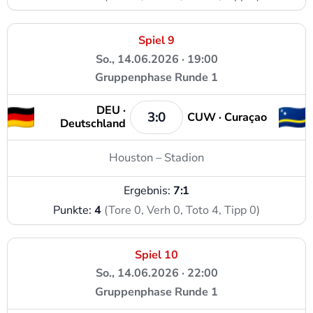
Spiel 9
So., 14.06.2026 · 19:00
Gruppenphase Runde 1
DEU ·
3:0
CUW · Curaçao
Deutschland
Houston – Stadion
Ergebnis:
7:1
Punkte:
4
(Tore 0, Verh 0, Toto 4, Tipp 0)
Spiel 10
So., 14.06.2026 · 22:00
Gruppenphase Runde 1