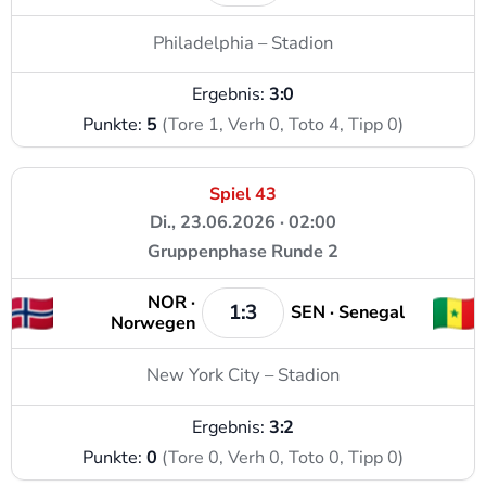
Philadelphia – Stadion
Ergebnis:
3:0
Punkte:
5
(Tore 1, Verh 0, Toto 4, Tipp 0)
Spiel 43
Di., 23.06.2026 · 02:00
Gruppenphase Runde 2
NOR ·
1:3
SEN · Senegal
Norwegen
New York City – Stadion
Ergebnis:
3:2
Punkte:
0
(Tore 0, Verh 0, Toto 0, Tipp 0)