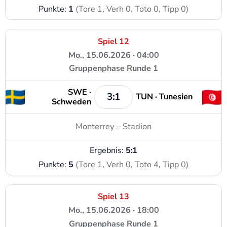
Punkte:
1
(Tore 1, Verh 0, Toto 0, Tipp 0)
Spiel 12
Mo., 15.06.2026 · 04:00
Gruppenphase Runde 1
SWE ·
3:1
TUN · Tunesien
Schweden
Monterrey – Stadion
Ergebnis:
5:1
Punkte:
5
(Tore 1, Verh 0, Toto 4, Tipp 0)
Spiel 13
Mo., 15.06.2026 · 18:00
Gruppenphase Runde 1