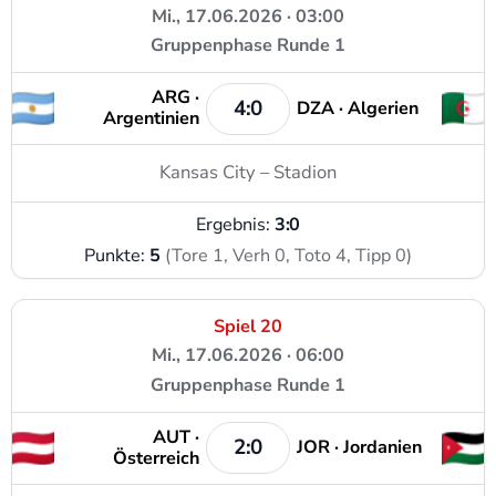
Mi., 17.06.2026 · 03:00
Gruppenphase Runde 1
ARG ·
4:0
DZA · Algerien
Argentinien
Kansas City – Stadion
Ergebnis:
3:0
Punkte:
5
(Tore 1, Verh 0, Toto 4, Tipp 0)
Spiel 20
Mi., 17.06.2026 · 06:00
Gruppenphase Runde 1
AUT ·
2:0
JOR · Jordanien
Österreich