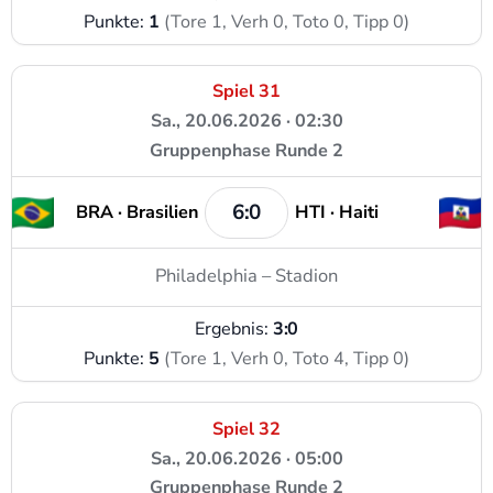
Punkte:
1
(Tore 1, Verh 0, Toto 0, Tipp 0)
Spiel 31
Sa., 20.06.2026 · 02:30
Gruppenphase Runde 2
6:0
BRA · Brasilien
HTI · Haiti
Philadelphia – Stadion
Ergebnis:
3:0
Punkte:
5
(Tore 1, Verh 0, Toto 4, Tipp 0)
Spiel 32
Sa., 20.06.2026 · 05:00
Gruppenphase Runde 2