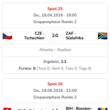
Spiel 25
Do., 18.06.2026 · 18:00
Gruppenphase Runde 2
CZE ·
ZAF ·
2:0
Tschechien
Südafrika
Atlanta – Stadion
Ergebnis:
1:1
Punkte:
0
(Tore 0, Verh 0, Toto 0, Tipp 0)
Spiel 26
Do., 18.06.2026 · 21:00
Gruppenphase Runde 2
BIH · Bosnien-