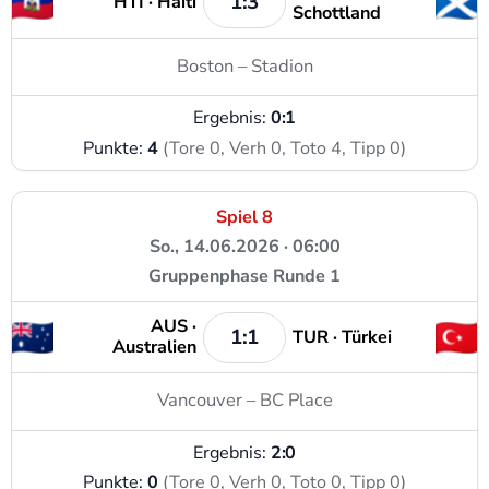
1:3
HTI · Haiti
Schottland
Boston – Stadion
Ergebnis:
0:1
Punkte:
4
(Tore 0, Verh 0, Toto 4, Tipp 0)
Spiel 8
So., 14.06.2026 · 06:00
Gruppenphase Runde 1
AUS ·
1:1
TUR · Türkei
Australien
Vancouver – BC Place
Ergebnis:
2:0
Punkte:
0
(Tore 0, Verh 0, Toto 0, Tipp 0)