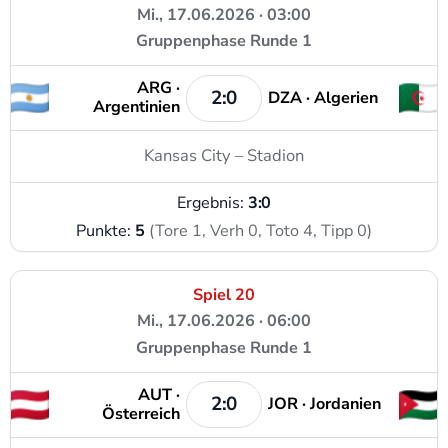
Mi., 17.06.2026 · 03:00
Gruppenphase Runde 1
ARG ·
2:0
DZA · Algerien
Argentinien
Kansas City – Stadion
Ergebnis:
3:0
Punkte:
5
(Tore 1, Verh 0, Toto 4, Tipp 0)
Spiel 20
Mi., 17.06.2026 · 06:00
Gruppenphase Runde 1
AUT ·
2:0
JOR · Jordanien
Österreich