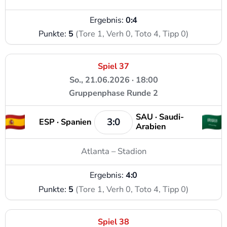
Ergebnis:
0:4
Punkte:
5
(Tore 1, Verh 0, Toto 4, Tipp 0)
Spiel 37
So., 21.06.2026 · 18:00
Gruppenphase Runde 2
SAU · Saudi-
3:0
ESP · Spanien
Arabien
Atlanta – Stadion
Ergebnis:
4:0
Punkte:
5
(Tore 1, Verh 0, Toto 4, Tipp 0)
Spiel 38