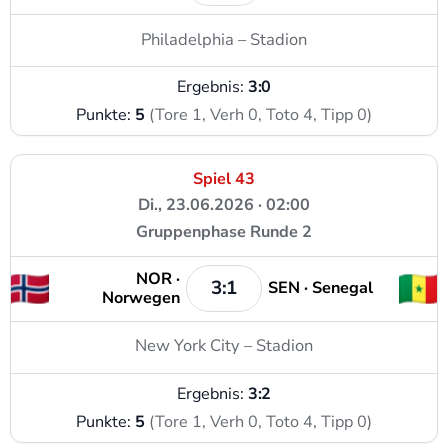
Philadelphia – Stadion
Ergebnis:
3:0
Punkte:
5
(Tore 1, Verh 0, Toto 4, Tipp 0)
Spiel 43
Di., 23.06.2026 · 02:00
Gruppenphase Runde 2
NOR ·
3:1
SEN · Senegal
Norwegen
New York City – Stadion
Ergebnis:
3:2
Punkte:
5
(Tore 1, Verh 0, Toto 4, Tipp 0)