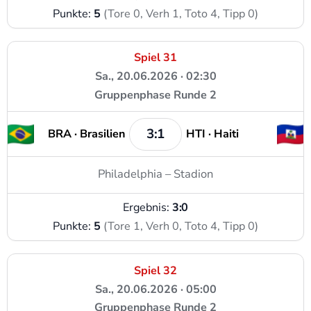
Punkte:
5
(Tore 0, Verh 1, Toto 4, Tipp 0)
Spiel 31
Sa., 20.06.2026 · 02:30
Gruppenphase Runde 2
3:1
BRA · Brasilien
HTI · Haiti
Philadelphia – Stadion
Ergebnis:
3:0
Punkte:
5
(Tore 1, Verh 0, Toto 4, Tipp 0)
Spiel 32
Sa., 20.06.2026 · 05:00
Gruppenphase Runde 2