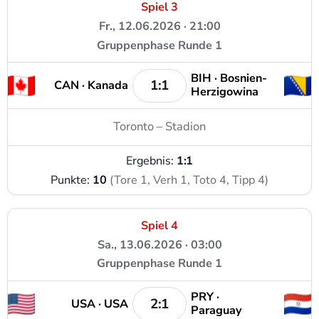
Spiel 3
Fr., 12.06.2026 · 21:00
Gruppenphase Runde 1
BIH · Bosnien-
1:1
CAN · Kanada
Herzigowina
Toronto – Stadion
Ergebnis:
1:1
Punkte:
10
(Tore 1, Verh 1, Toto 4, Tipp 4)
Spiel 4
Sa., 13.06.2026 · 03:00
Gruppenphase Runde 1
PRY ·
2:1
USA · USA
Paraguay