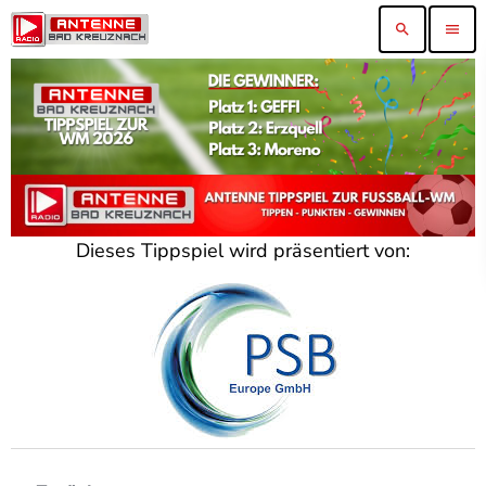
search
menu
Dieses Tippspiel wird präsentiert von: