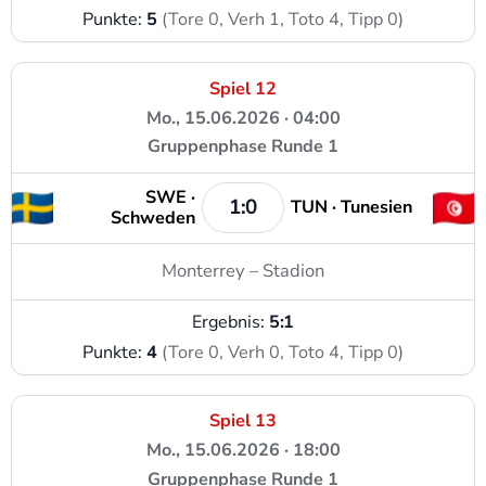
Punkte:
5
(Tore 0, Verh 1, Toto 4, Tipp 0)
Spiel 12
Mo., 15.06.2026 · 04:00
Gruppenphase Runde 1
SWE ·
1:0
TUN · Tunesien
Schweden
Monterrey – Stadion
Ergebnis:
5:1
Punkte:
4
(Tore 0, Verh 0, Toto 4, Tipp 0)
Spiel 13
Mo., 15.06.2026 · 18:00
Gruppenphase Runde 1