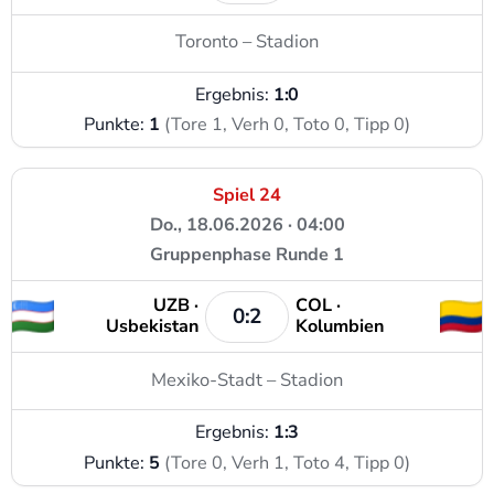
Toronto – Stadion
Ergebnis:
1:0
Punkte:
1
(Tore 1, Verh 0, Toto 0, Tipp 0)
Spiel 24
Do., 18.06.2026 · 04:00
Gruppenphase Runde 1
UZB ·
COL ·
0:2
Usbekistan
Kolumbien
Mexiko-Stadt – Stadion
Ergebnis:
1:3
Punkte:
5
(Tore 0, Verh 1, Toto 4, Tipp 0)