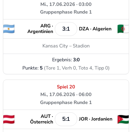
Mi., 17.06.2026 · 03:00
Gruppenphase Runde 1
ARG ·
3:1
DZA · Algerien
Argentinien
Kansas City – Stadion
Ergebnis:
3:0
Punkte:
5
(Tore 1, Verh 0, Toto 4, Tipp 0)
Spiel 20
Mi., 17.06.2026 · 06:00
Gruppenphase Runde 1
AUT ·
5:1
JOR · Jordanien
Österreich