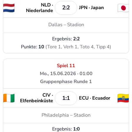
NLD ·
2:2
JPN · Japan
Niederlande
Dallas – Stadion
Ergebnis:
2:2
Punkte:
10
(Tore 1, Verh 1, Toto 4, Tipp 4)
Spiel 11
Mo., 15.06.2026 · 01:00
Gruppenphase Runde 1
CIV ·
1:1
ECU · Ecuador
Elfenbeinküste
Philadelphia – Stadion
Ergebnis:
1:0