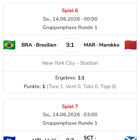
Spiel 6
So., 14.06.2026 · 00:00
Gruppenphase Runde 1
3:1
BRA · Brasilien
MAR · Marokko
New York City – Stadion
Ergebnis:
1:1
Punkte:
1
(Tore 1, Verh 0, Toto 0, Tipp 0)
Spiel 7
So., 14.06.2026 · 03:00
Gruppenphase Runde 1
SCT ·