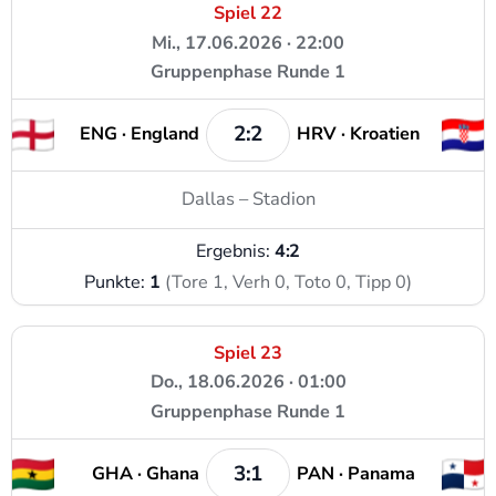
Spiel 22
Mi., 17.06.2026 · 22:00
Gruppenphase Runde 1
2:2
ENG · England
HRV · Kroatien
Dallas – Stadion
Ergebnis:
4:2
Punkte:
1
(Tore 1, Verh 0, Toto 0, Tipp 0)
Spiel 23
Do., 18.06.2026 · 01:00
Gruppenphase Runde 1
3:1
GHA · Ghana
PAN · Panama