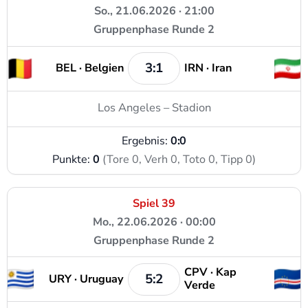
So., 21.06.2026 · 21:00
Gruppenphase Runde 2
3:1
BEL · Belgien
IRN · Iran
Los Angeles – Stadion
Ergebnis:
0:0
Punkte:
0
(Tore 0, Verh 0, Toto 0, Tipp 0)
Spiel 39
Mo., 22.06.2026 · 00:00
Gruppenphase Runde 2
CPV · Kap
5:2
URY · Uruguay
Verde