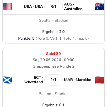
AUS ·
3:1
USA · USA
Australien
Seatle – Stadion
Ergebnis:
2:0
Punkte:
5
(Tore 0, Verh 1, Toto 4, Tipp 0)
Spiel 30
Sa., 20.06.2026 · 00:00
Gruppenphase Runde 2
SCT ·
1:1
MAR · Marokko
Schottland
Boston – Stadion
Ergebnis:
0:1