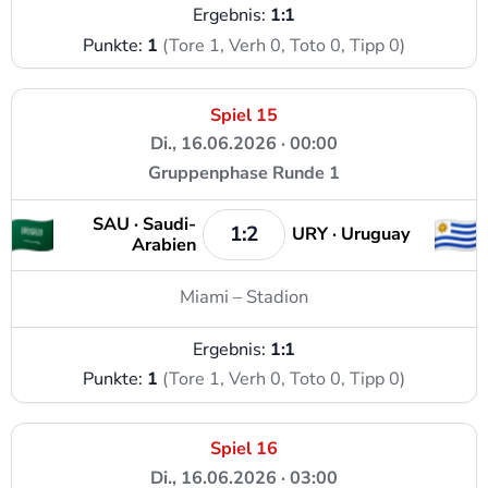
Ergebnis:
1:1
Punkte:
1
(Tore 1, Verh 0, Toto 0, Tipp 0)
Spiel 15
Di., 16.06.2026 · 00:00
Gruppenphase Runde 1
SAU · Saudi-
1:2
URY · Uruguay
Arabien
Miami – Stadion
Ergebnis:
1:1
Punkte:
1
(Tore 1, Verh 0, Toto 0, Tipp 0)
Spiel 16
Di., 16.06.2026 · 03:00