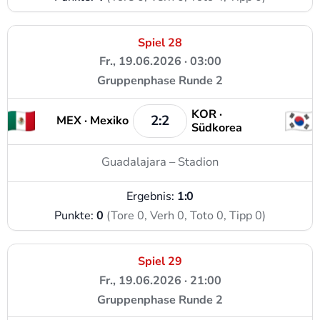
Spiel 28
Fr., 19.06.2026 · 03:00
Gruppenphase Runde 2
KOR ·
2:2
MEX · Mexiko
Südkorea
Guadalajara – Stadion
Ergebnis:
1:0
Punkte:
0
(Tore 0, Verh 0, Toto 0, Tipp 0)
Spiel 29
Fr., 19.06.2026 · 21:00
Gruppenphase Runde 2