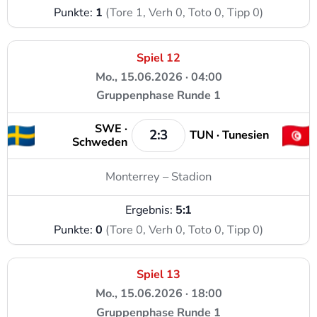
Punkte:
1
(Tore 1, Verh 0, Toto 0, Tipp 0)
Spiel 12
Mo., 15.06.2026 · 04:00
Gruppenphase Runde 1
SWE ·
2:3
TUN · Tunesien
Schweden
Monterrey – Stadion
Ergebnis:
5:1
Punkte:
0
(Tore 0, Verh 0, Toto 0, Tipp 0)
Spiel 13
Mo., 15.06.2026 · 18:00
Gruppenphase Runde 1