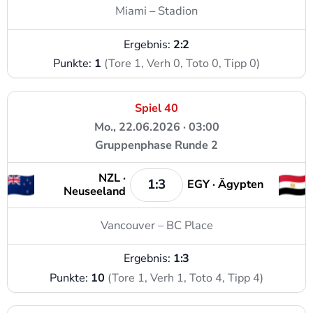
Miami – Stadion
Ergebnis:
2:2
Punkte:
1
(Tore 1, Verh 0, Toto 0, Tipp 0)
Spiel 40
Mo., 22.06.2026 · 03:00
Gruppenphase Runde 2
NZL ·
1:3
EGY · Ägypten
Neuseeland
Vancouver – BC Place
Ergebnis:
1:3
Punkte:
10
(Tore 1, Verh 1, Toto 4, Tipp 4)