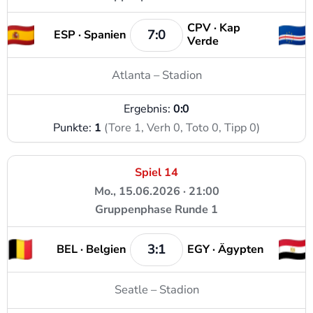
CPV · Kap
7:0
ESP · Spanien
Verde
Atlanta – Stadion
Ergebnis:
0:0
Punkte:
1
(Tore 1, Verh 0, Toto 0, Tipp 0)
Spiel 14
Mo., 15.06.2026 · 21:00
Gruppenphase Runde 1
3:1
BEL · Belgien
EGY · Ägypten
Seatle – Stadion