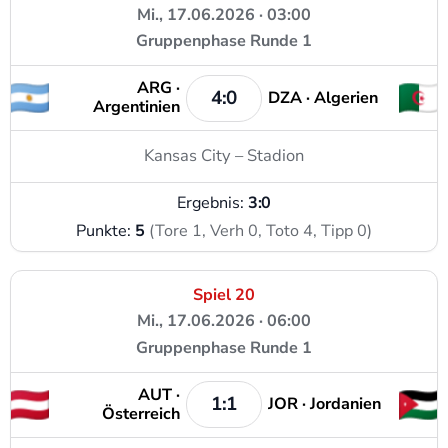
Mi., 17.06.2026 · 03:00
Gruppenphase Runde 1
ARG ·
4:0
DZA · Algerien
Argentinien
Kansas City – Stadion
Ergebnis:
3:0
Punkte:
5
(Tore 1, Verh 0, Toto 4, Tipp 0)
Spiel 20
Mi., 17.06.2026 · 06:00
Gruppenphase Runde 1
AUT ·
1:1
JOR · Jordanien
Österreich