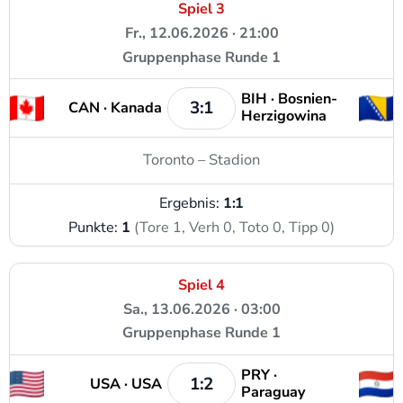
Spiel 3
Fr., 12.06.2026 · 21:00
Gruppenphase Runde 1
BIH · Bosnien-
3:1
CAN · Kanada
Herzigowina
Toronto – Stadion
Ergebnis:
1:1
Punkte:
1
(Tore 1, Verh 0, Toto 0, Tipp 0)
Spiel 4
Sa., 13.06.2026 · 03:00
Gruppenphase Runde 1
PRY ·
1:2
USA · USA
Paraguay