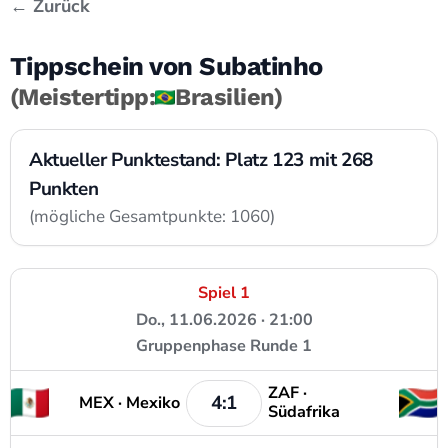
← Zurück
Tippschein von Subatinho
(Meistertipp:
Brasilien)
Aktueller Punktestand: Platz 123 mit 268
Punkten
(mögliche Gesamtpunkte: 1060)
Spiel 1
Do., 11.06.2026 · 21:00
Gruppenphase Runde 1
ZAF ·
4:1
MEX · Mexiko
Südafrika