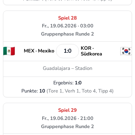
Spiel 28
Fr., 19.06.2026 · 03:00
Gruppenphase Runde 2
KOR ·
1:0
MEX · Mexiko
Südkorea
Guadalajara – Stadion
Ergebnis:
1:0
Punkte:
10
(Tore 1, Verh 1, Toto 4, Tipp 4)
Spiel 29
Fr., 19.06.2026 · 21:00
Gruppenphase Runde 2