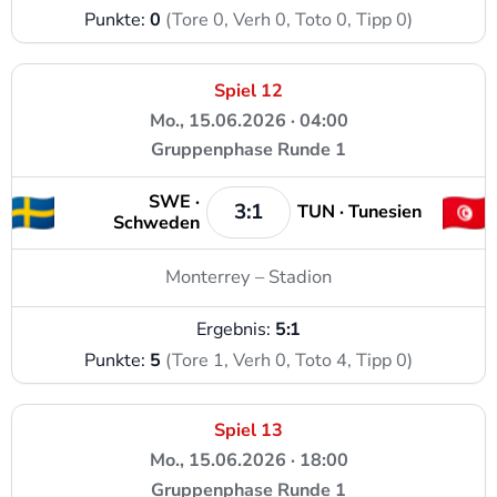
Punkte:
0
(Tore 0, Verh 0, Toto 0, Tipp 0)
Spiel 12
Mo., 15.06.2026 · 04:00
Gruppenphase Runde 1
SWE ·
3:1
TUN · Tunesien
Schweden
Monterrey – Stadion
Ergebnis:
5:1
Punkte:
5
(Tore 1, Verh 0, Toto 4, Tipp 0)
Spiel 13
Mo., 15.06.2026 · 18:00
Gruppenphase Runde 1