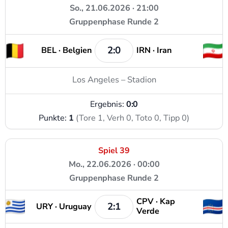
So., 21.06.2026 · 21:00
Gruppenphase Runde 2
2:0
BEL · Belgien
IRN · Iran
Los Angeles – Stadion
Ergebnis:
0:0
Punkte:
1
(Tore 1, Verh 0, Toto 0, Tipp 0)
Spiel 39
Mo., 22.06.2026 · 00:00
Gruppenphase Runde 2
CPV · Kap
2:1
URY · Uruguay
Verde