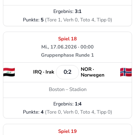
Ergebnis:
3:1
Punkte:
5
(Tore 1, Verh 0, Toto 4, Tipp 0)
Spiel 18
Mi., 17.06.2026 · 00:00
Gruppenphase Runde 1
NOR ·
0:2
IRQ · Irak
Norwegen
Boston – Stadion
Ergebnis:
1:4
Punkte:
4
(Tore 0, Verh 0, Toto 4, Tipp 0)
Spiel 19