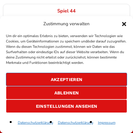
Spiel 44
Di., 23.06.2026 · 05:00
Zustimmung verwalten
Gruppenphase Runde 2
Um dir ein optimales Erlebnis zu bieten, verwenden wir Technologien wie
Cookies, um Geräteinformationen zu speichern und/oder darauf zuzugreifen.
2:2
JOR · Jordanien
DZA · Algerien
Wenn du diesen Technologien zustimmst, können wir Daten wie das
Surfverhalten oder eindeutige IDs auf dieser Website verarbeiten. Wenn du
deine Zustimmung nicht erteilst oder zurückziehst, können bestimmte
San Francisco Bay Area – Stadion
Merkmale und Funktionen beeinträchtigt werden.
Ergebnis:
1:2
AKZEPTIEREN
Punkte:
1
(Tore 1, Verh 0, Toto 0, Tipp 0)
ABLEHNEN
Spiel 45
EINSTELLUNGEN ANSEHEN
Di., 23.06.2026 · 19:00
Gruppenphase Runde 2
Antenne Bad Kreuznach
Datenschutzerklärung
Datenschutzerklärung
Impressum
play_arrow
keyboard_arrow_right
UZB ·