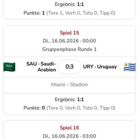
Ergebnis:
1:1
Punkte:
1
(Tore 1, Verh 0, Toto 0, Tipp 0)
Spiel 15
Di., 16.06.2026 · 00:00
Gruppenphase Runde 1
SAU · Saudi-
0:3
URY · Uruguay
Arabien
Miami – Stadion
Ergebnis:
1:1
Punkte:
0
(Tore 0, Verh 0, Toto 0, Tipp 0)
Spiel 16
Di., 16.06.2026 · 03:00