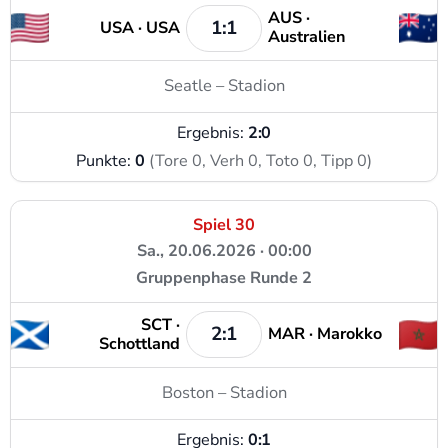
AUS ·
1:1
USA · USA
Australien
Seatle – Stadion
Ergebnis:
2:0
Punkte:
0
(Tore 0, Verh 0, Toto 0, Tipp 0)
Spiel 30
Sa., 20.06.2026 · 00:00
Gruppenphase Runde 2
SCT ·
2:1
MAR · Marokko
Schottland
Boston – Stadion
Ergebnis:
0:1