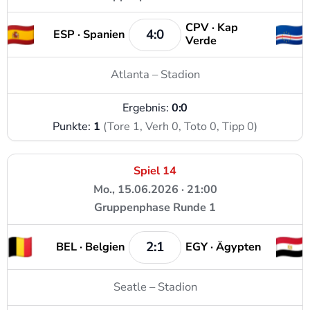
CPV · Kap
4:0
ESP · Spanien
Verde
Atlanta – Stadion
Ergebnis:
0:0
Punkte:
1
(Tore 1, Verh 0, Toto 0, Tipp 0)
Spiel 14
Mo., 15.06.2026 · 21:00
Gruppenphase Runde 1
2:1
BEL · Belgien
EGY · Ägypten
Seatle – Stadion