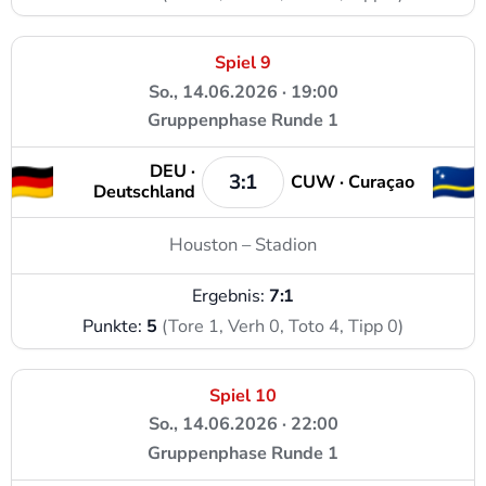
Spiel 9
So., 14.06.2026 · 19:00
Gruppenphase Runde 1
DEU ·
3:1
CUW · Curaçao
Deutschland
Houston – Stadion
Ergebnis:
7:1
Punkte:
5
(Tore 1, Verh 0, Toto 4, Tipp 0)
Spiel 10
So., 14.06.2026 · 22:00
Gruppenphase Runde 1