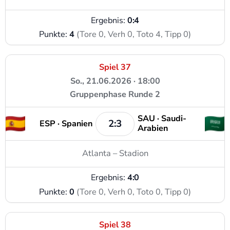
Ergebnis:
0:4
Punkte:
4
(Tore 0, Verh 0, Toto 4, Tipp 0)
Spiel 37
So., 21.06.2026 · 18:00
Gruppenphase Runde 2
SAU · Saudi-
2:3
ESP · Spanien
Arabien
Atlanta – Stadion
Ergebnis:
4:0
Punkte:
0
(Tore 0, Verh 0, Toto 0, Tipp 0)
Spiel 38