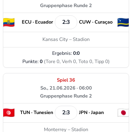
Gruppenphase Runde 2
2:3
ECU · Ecuador
CUW · Curaçao
Kansas City – Stadion
Ergebnis:
0:0
Punkte:
0
(Tore 0, Verh 0, Toto 0, Tipp 0)
Spiel 36
So., 21.06.2026 · 06:00
Gruppenphase Runde 2
2:3
TUN · Tunesien
JPN · Japan
Monterrey – Stadion