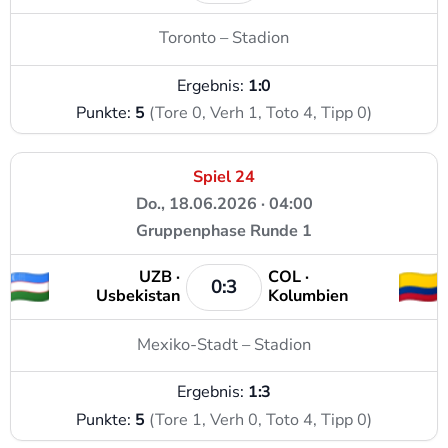
Toronto – Stadion
Ergebnis:
1:0
Punkte:
5
(Tore 0, Verh 1, Toto 4, Tipp 0)
Spiel 24
Do., 18.06.2026 · 04:00
Gruppenphase Runde 1
UZB ·
COL ·
0:3
Usbekistan
Kolumbien
Mexiko-Stadt – Stadion
Ergebnis:
1:3
Punkte:
5
(Tore 1, Verh 0, Toto 4, Tipp 0)