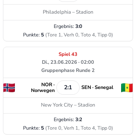
Philadelphia – Stadion
Ergebnis:
3:0
Punkte:
5
(Tore 1, Verh 0, Toto 4, Tipp 0)
Spiel 43
Di., 23.06.2026 · 02:00
Gruppenphase Runde 2
NOR ·
2:1
SEN · Senegal
Norwegen
New York City – Stadion
Ergebnis:
3:2
Punkte:
5
(Tore 0, Verh 1, Toto 4, Tipp 0)