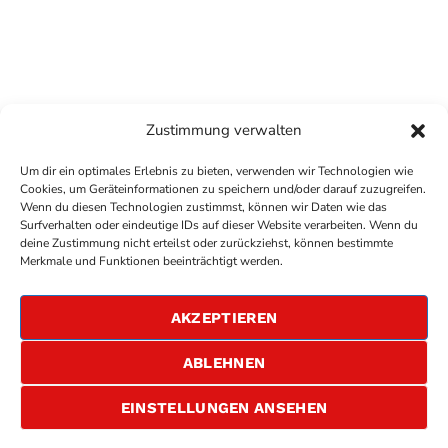
Zustimmung verwalten
Um dir ein optimales Erlebnis zu bieten, verwenden wir Technologien wie
Cookies, um Geräteinformationen zu speichern und/oder darauf zuzugreifen.
Wenn du diesen Technologien zustimmst, können wir Daten wie das
Surfverhalten oder eindeutige IDs auf dieser Website verarbeiten. Wenn du
deine Zustimmung nicht erteilst oder zurückziehst, können bestimmte
COPYRIGHT
ANTENNE BAD KREUZNACH
- IHR RADIO
Merkmale und Funktionen beeinträchtigt werden.
FÜR DIE RHEIN-NAHE REGION
IMPRESSUM
AKZEPTIEREN
ÜBER UNS
DATENSCHUTZERKLÄRUNG
ABLEHNEN
ALLGEMEINE GESCHÄFTSBEDINGUNGEN
GEWINNSPIELBEDINGUNGEN
JOBS
EINSTELLUNGEN ANSEHEN