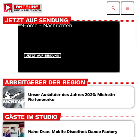
search
menu
JETZT AUF SENDUNG
JETZT AUF SENDUNG
ARBEITGEBER DER REGION
Unser Ausbilder des Jahres 2026: Michelin
Reifenwerke
GÄSTE IM STUDIO
Nahe Dran: Mobile Discothek Dance Factory