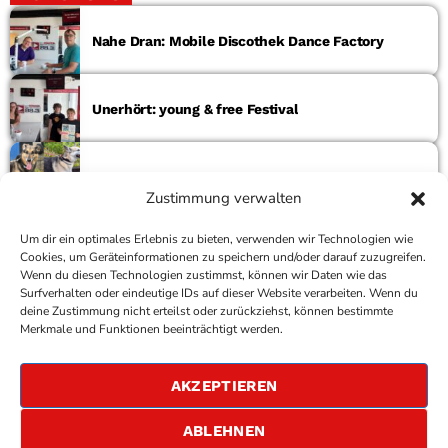
Nahe Dran: Mobile Discothek Dance Factory
Unerhört: young & free Festival
Körbchen gesucht – Hunde Luna & Leo
Zustimmung verwalten
Um dir ein optimales Erlebnis zu bieten, verwenden wir Technologien wie
Neues aus dem Rathaus
Cookies, um Geräteinformationen zu speichern und/oder darauf zuzugreifen.
Wenn du diesen Technologien zustimmst, können wir Daten wie das
Surfverhalten oder eindeutige IDs auf dieser Website verarbeiten. Wenn du
deine Zustimmung nicht erteilst oder zurückziehst, können bestimmte
COPYRIGHT
ANTENNE BAD KREUZNACH
- IHR RADIO
Merkmale und Funktionen beeinträchtigt werden.
FÜR DIE RHEIN-NAHE REGION
IMPRESSUM
AKZEPTIEREN
ÜBER UNS
DATENSCHUTZERKLÄRUNG
ABLEHNEN
ALLGEMEINE GESCHÄFTSBEDINGUNGEN