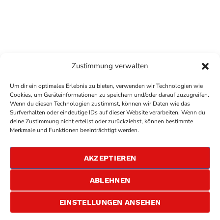
Zustimmung verwalten
Um dir ein optimales Erlebnis zu bieten, verwenden wir Technologien wie
Cookies, um Geräteinformationen zu speichern und/oder darauf zuzugreifen.
Wenn du diesen Technologien zustimmst, können wir Daten wie das
Surfverhalten oder eindeutige IDs auf dieser Website verarbeiten. Wenn du
deine Zustimmung nicht erteilst oder zurückziehst, können bestimmte
COPYRIGHT
ANTENNE BAD KREUZNACH
- IHR RADIO
Merkmale und Funktionen beeinträchtigt werden.
FÜR DIE RHEIN-NAHE REGION
IMPRESSUM
AKZEPTIEREN
ÜBER UNS
DATENSCHUTZERKLÄRUNG
ABLEHNEN
ALLGEMEINE GESCHÄFTSBEDINGUNGEN
GEWINNSPIELBEDINGUNGEN
JOBS
EINSTELLUNGEN ANSEHEN