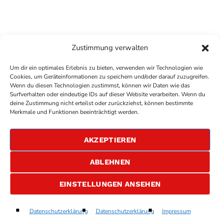
Zustimmung verwalten
Um dir ein optimales Erlebnis zu bieten, verwenden wir Technologien wie
Cookies, um Geräteinformationen zu speichern und/oder darauf zuzugreifen.
Wenn du diesen Technologien zustimmst, können wir Daten wie das
Surfverhalten oder eindeutige IDs auf dieser Website verarbeiten. Wenn du
deine Zustimmung nicht erteilst oder zurückziehst, können bestimmte
COPYRIGHT
ANTENNE BAD KREUZNACH
- IHR RADIO
Merkmale und Funktionen beeinträchtigt werden.
FÜR DIE RHEIN-NAHE REGION
IMPRESSUM
AKZEPTIEREN
ÜBER UNS
DATENSCHUTZERKLÄRUNG
ABLEHNEN
ALLGEMEINE GESCHÄFTSBEDINGUNGEN
GEWINNSPIELBEDINGUNGEN
JOBS
EINSTELLUNGEN ANSEHEN
RUNAWAY
Datenschutzerklärung
Datenschutzerklärung
Impressum
play_arrow
keyboard_arrow_right
OneRepublic