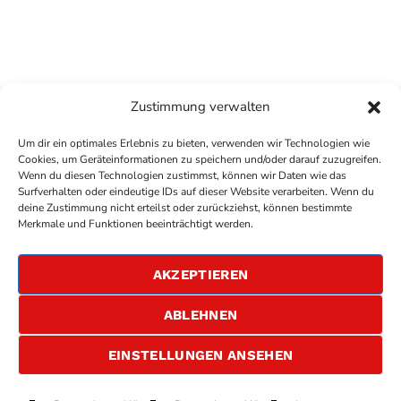
Zustimmung verwalten
Um dir ein optimales Erlebnis zu bieten, verwenden wir Technologien wie
Cookies, um Geräteinformationen zu speichern und/oder darauf zuzugreifen.
Wenn du diesen Technologien zustimmst, können wir Daten wie das
Surfverhalten oder eindeutige IDs auf dieser Website verarbeiten. Wenn du
deine Zustimmung nicht erteilst oder zurückziehst, können bestimmte
COPYRIGHT
ANTENNE BAD KREUZNACH
- IHR RADIO
Merkmale und Funktionen beeinträchtigt werden.
FÜR DIE RHEIN-NAHE REGION
IMPRESSUM
AKZEPTIEREN
ÜBER UNS
DATENSCHUTZERKLÄRUNG
ABLEHNEN
ALLGEMEINE GESCHÄFTSBEDINGUNGEN
GEWINNSPIELBEDINGUNGEN
JOBS
EINSTELLUNGEN ANSEHEN