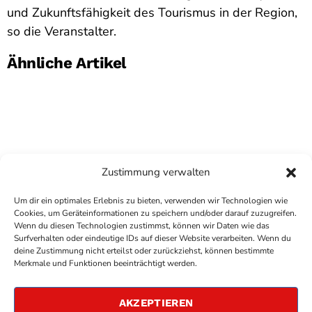
und Zukunftsfähigkeit des Tourismus in der Region,
so die Veranstalter.
Ähnliche Artikel
Zustimmung verwalten
Um dir ein optimales Erlebnis zu bieten, verwenden wir Technologien wie
Cookies, um Geräteinformationen zu speichern und/oder darauf zuzugreifen.
Wenn du diesen Technologien zustimmst, können wir Daten wie das
Surfverhalten oder eindeutige IDs auf dieser Website verarbeiten. Wenn du
deine Zustimmung nicht erteilst oder zurückziehst, können bestimmte
COPYRIGHT
ANTENNE BAD KREUZNACH
- IHR RADIO
Merkmale und Funktionen beeinträchtigt werden.
FÜR DIE RHEIN-NAHE REGION
IMPRESSUM
AKZEPTIEREN
ÜBER UNS