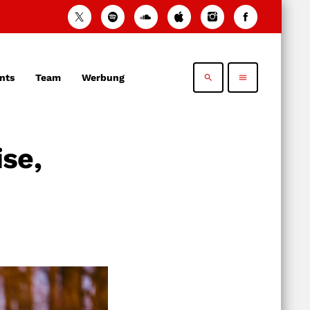
nts
Team
Werbung
search
menu
se,