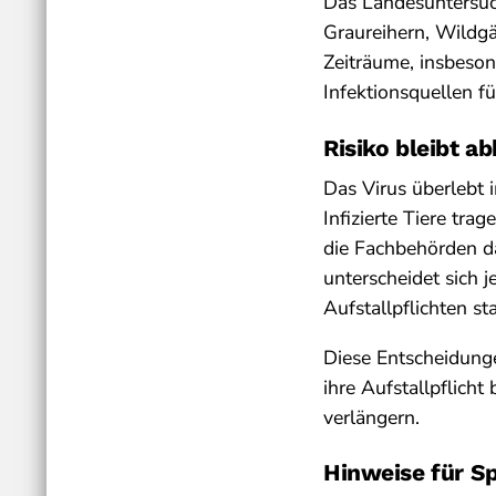
Das Landesuntersuch
Graureihern, Wildg
Zeiträume, insbeso
Infektionsquellen f
Risiko bleibt 
Das Virus überlebt 
Infizierte Tiere tra
die Fachbehörden da
unterscheidet sich 
Aufstallpflichten st
Diese Entscheidunge
ihre Aufstallpflich
verlängern.
Hinweise für Sp