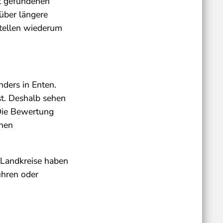
ot gefundenen
über längere
stellen wiederum
nders in Enten.
ist. Deshalb sehen
 Die Bewertung
dnen
e Landkreise haben
ühren oder