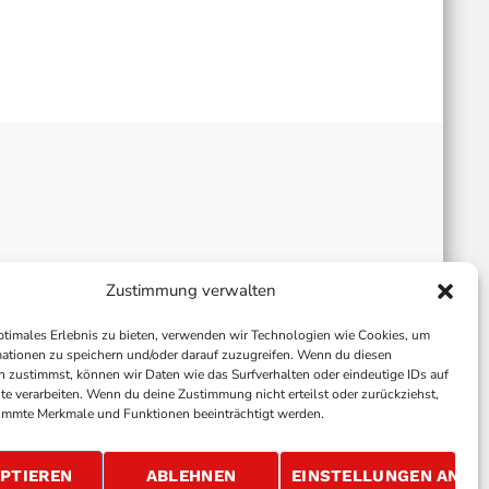
Zustimmung verwalten
ptimales Erlebnis zu bieten, verwenden wir Technologien wie Cookies, um
ationen zu speichern und/oder darauf zuzugreifen. Wenn du diesen
 zustimmst, können wir Daten wie das Surfverhalten oder eindeutige IDs auf
te verarbeiten. Wenn du deine Zustimmung nicht erteilst oder zurückziehst,
immte Merkmale und Funktionen beeinträchtigt werden.
ALLGEMEINE GESCHÄFTSBEDINGUNGEN
GEWINNSPIELBEDINGUNGEN
JOBS
PTIEREN
ABLEHNEN
EINSTELLUNGEN ANSE