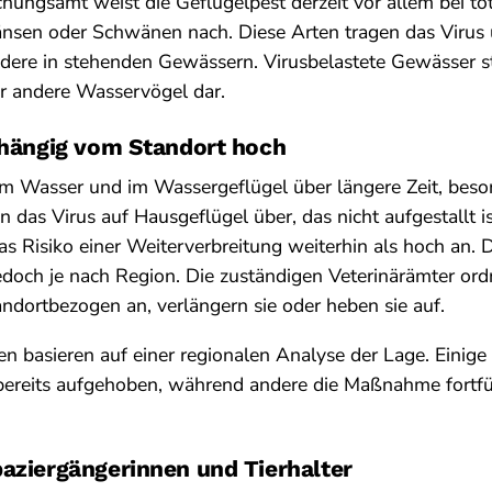
ungsamt weist die Geflügelpest derzeit vor allem bei t
änsen oder Schwänen nach. Diese Arten tragen das Virus 
ndere in stehenden Gewässern. Virusbelastete Gewässer 
ür andere Wasservögel dar.
abhängig vom Standort hoch
im Wasser und im Wassergeflügel über längere Zeit, beso
gen das Virus auf Hausgeflügel über, das nicht aufgestallt 
s Risiko einer Weiterverbreitung weiterhin als hoch an.
jedoch je nach Region. Die zuständigen Veterinärämter or
andortbezogen an, verlängern sie oder heben sie auf.
n basieren auf einer regionalen Analyse der Lage. Einig
t bereits aufgehoben, während andere die Maßnahme fortf
aziergängerinnen und Tierhalter