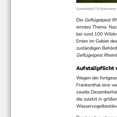
Symbolbild Till Rottmann
Die
Geflügelpest Rh
ernstes Thema. Nac
bei rund 100 Wildvö
Enten im Gebiet des
zuständigen Behörde
Geflügelpest Rhein
Aufstallpflicht 
Wegen der fortgeset
Frankenthal eine ve
zweite Dezemberhälf
die zuletzt in größ
Wasservogelbeständ