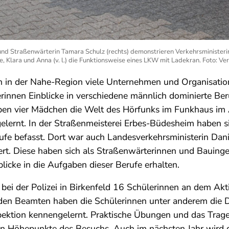
und Straßenwärterin Tamara Schulz (rechts) demonstrieren Verkehrsministeri
, Klara und Anna (v. l.) die Funktionsweise eines LKW mit Ladekran. Foto: V
n in der Nahe-Region viele Unternehmen und Organisatio
rinnen Einblicke in verschiedene männlich dominierte Ber
ben vier Mädchen die Welt des Hörfunks im Funkhaus im
elernt. In der Straßenmeisterei Erbes-Büdesheim haben 
ufe befasst. Dort war auch Landesverkehrsministerin Dan
rt. Diese haben sich als Straßenwärterinnen und Bauing
licke in die Aufgaben dieser Berufe erhalten.
 bei der Polizei in Birkenfeld 16 Schülerinnen an dem Akt
den Beamten haben die Schülerinnen unter anderem die D
pektion kennengelernt. Praktische Übungen und das Trag
n Höhepunkte des Besuchs. Auch im nächsten Jahr wird d