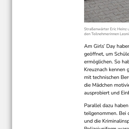
Straßenwärter Eric Heinz 
den Teilnehmerinnen Leonie
Am Girls’ Day habe
geöffnet, um Schüle
ermöglichen. So ha
Kreuznach kennen g
mit technischen Ber
die Mädchen motivie
ausprobiert und Einb
Parallel dazu haben
teilgenommen. Bei 
und die Kriminalins
Polizeiuniform ware