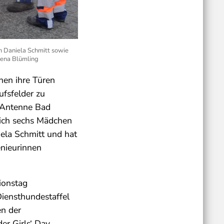
n Daniela Schmitt sowie
erena Blümling
nen ihre Türen
ufsfelder zu
 Antenne Bad
sich sechs Mädchen
iela Schmitt und hat
enieurinnen
ionstag
iensthundestaffel
en der
er Girls‘ Day