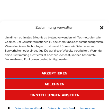
Zustimmung verwalten
Um dir ein optimales Erlebnis zu bieten, verwenden wir Technologien wie
Cookies, um Geräteinformationen zu speichern und/oder darauf zuzugreifen.
Wenn du diesen Technologien zustimmst, können wir Daten wie das
Surfverhalten oder eindeutige IDs auf dieser Website verarbeiten. Wenn du
deine Zustimmung nicht erteilst oder zurückziehst, können bestimmte
COPYRIGHT
ANTENNE BAD KREUZNACH
- IHR RADIO
Merkmale und Funktionen beeinträchtigt werden.
FÜR DIE RHEIN-NAHE REGION
IMPRESSUM
AKZEPTIEREN
ÜBER UNS
DATENSCHUTZERKLÄRUNG
ABLEHNEN
ALLGEMEINE GESCHÄFTSBEDINGUNGEN
GEWINNSPIELBEDINGUNGEN
JOBS
EINSTELLUNGEN ANSEHEN
29KW Teil2
Datenschutzerklärung
Datenschutzerklärung
Impressum