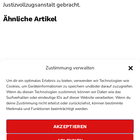
Justizvollzugsanstalt gebracht.
Ähnliche Artikel
Zustimmung verwalten
Um dir ein optimales Erlebnis zu bieten, verwenden wir Technologien wie
Cookies, um Geräteinformationen zu speichern und/oder darauf zuzugreifen.
Wenn du diesen Technologien zustimmst, können wir Daten wie das
Surfverhalten oder eindeutige IDs auf dieser Website verarbeiten. Wenn du
deine Zustimmung nicht erteilst oder zurückziehst, können bestimmte
COPYRIGHT
ANTENNE BAD KREUZNACH
- IHR RADIO
Merkmale und Funktionen beeinträchtigt werden.
FÜR DIE RHEIN-NAHE REGION
IMPRESSUM
AKZEPTIEREN
ÜBER UNS
DATENSCHUTZERKLÄRUNG