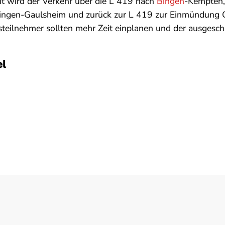
t wird der Verkehr über die L 419 nach
Bingen
-Kempten,
Bingen-Gaulsheim und zurück zur L 419 zur Einmündung 
steilnehmer sollten mehr Zeit einplanen und der ausgesc
el