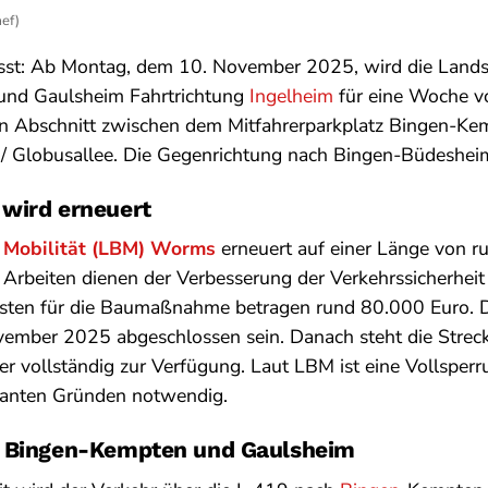
ef)
sst: Ab Montag, dem 10. November 2025, wird die Land
und Gaulsheim Fahrtrichtung
Ingelheim
für eine Woche vo
den Abschnitt zwischen dem Mitfahrerparkplatz Bingen-Ke
 Globusallee. Die Gegenrichtung nach Bingen-Büdesheim 
wird erneuert
 Mobilität (LBM) Worms
erneuert auf einer Länge von r
Arbeiten dienen der Verbesserung der Verkehrssicherheit
osten für die Baumaßnahme betragen rund 80.000 Euro. D
vember 2025 abgeschlossen sein. Danach steht die Strec
r vollständig zur Verfügung. Laut LBM ist eine Vollsperr
evanten Gründen notwendig.
r Bingen-Kempten und Gaulsheim