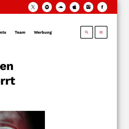
nts
Team
Werbung
search
menu
hen
rrt