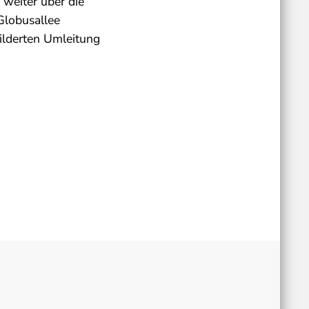
 weiter über die
Globusallee
hilderten Umleitung