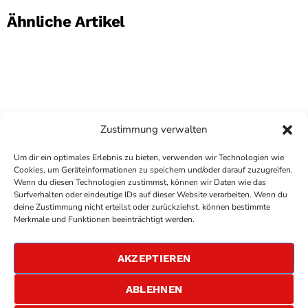
Ähnliche Artikel
Zustimmung verwalten
Um dir ein optimales Erlebnis zu bieten, verwenden wir Technologien wie
Cookies, um Geräteinformationen zu speichern und/oder darauf zuzugreifen.
Wenn du diesen Technologien zustimmst, können wir Daten wie das
Surfverhalten oder eindeutige IDs auf dieser Website verarbeiten. Wenn du
deine Zustimmung nicht erteilst oder zurückziehst, können bestimmte
COPYRIGHT
ANTENNE BAD KREUZNACH
- IHR RADIO
Merkmale und Funktionen beeinträchtigt werden.
FÜR DIE RHEIN-NAHE REGION
IMPRESSUM
AKZEPTIEREN
ÜBER UNS
DATENSCHUTZERKLÄRUNG
ABLEHNEN
ALLGEMEINE GESCHÄFTSBEDINGUNGEN
GEWINNSPIELBEDINGUNGEN