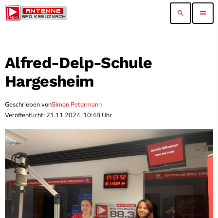
search
menu
Alfred-Delp-Schule
Hargesheim
Geschrieben von
Simon Petermann
Veröffentlicht: 21.11.2024, 10:48 Uhr