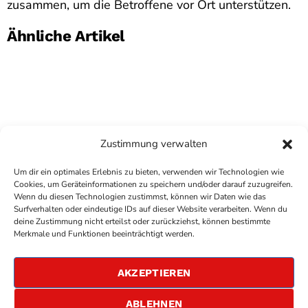
zusammen, um die Betroffene vor Ort unterstützen.
Ähnliche Artikel
Zustimmung verwalten
Um dir ein optimales Erlebnis zu bieten, verwenden wir Technologien wie
Cookies, um Geräteinformationen zu speichern und/oder darauf zuzugreifen.
Wenn du diesen Technologien zustimmst, können wir Daten wie das
Surfverhalten oder eindeutige IDs auf dieser Website verarbeiten. Wenn du
deine Zustimmung nicht erteilst oder zurückziehst, können bestimmte
COPYRIGHT
ANTENNE BAD KREUZNACH
- IHR RADIO
Merkmale und Funktionen beeinträchtigt werden.
FÜR DIE RHEIN-NAHE REGION
IMPRESSUM
AKZEPTIEREN
ÜBER UNS
DATENSCHUTZERKLÄRUNG
ABLEHNEN
ALLGEMEINE GESCHÄFTSBEDINGUNGEN