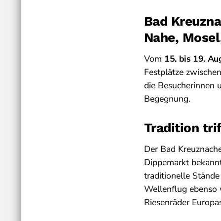
Bad Kreuzna
Nahe, Mosel
Vom
15. bis 19. A
Festplätze zwische
die Besucherinnen 
Begegnung.
Tradition tr
Der Bad Kreuznacher
Dippemarkt bekannt,
traditionelle Ständ
Wellenflug ebenso 
Riesenräder Europas