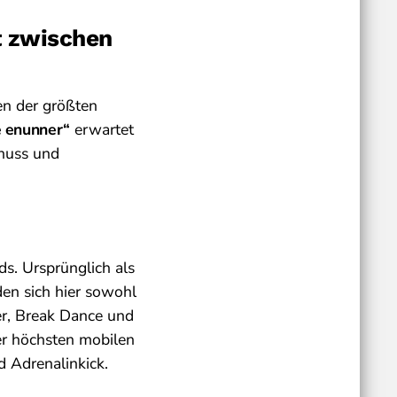
t zwischen
en der größten
e enunner“
erwartet
nuss und
s. Ursprünglich als
den sich hier sowohl
er, Break Dance und
er höchsten mobilen
 Adrenalinkick.