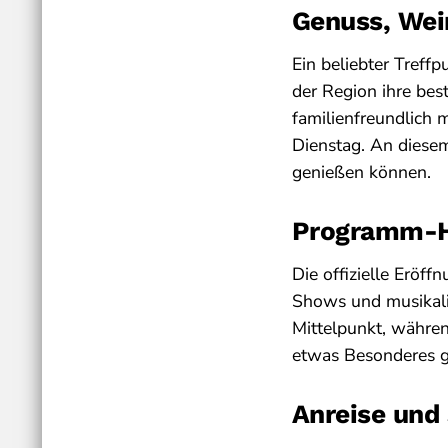
Genuss, Wein
Ein beliebter Treff
der Region ihre bes
familienfreundlich 
Dienstag. An diesem
genießen können.
Programm-H
Die offizielle Eröf
Shows und musikali
Mittelpunkt, währe
etwas Besonderes g
Anreise und