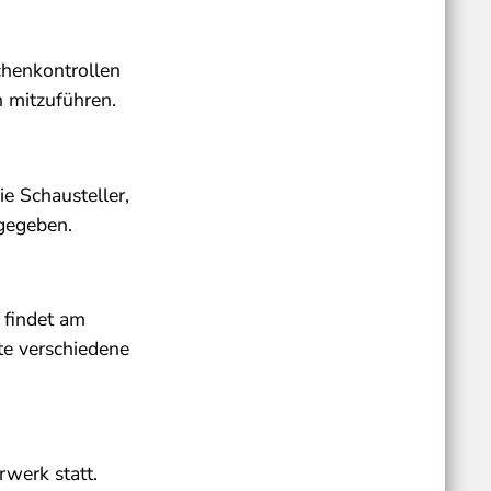
chenkontrollen
n mitzuführen.
e Schausteller,
 gegeben.
 findet am
te verschiedene
werk statt.