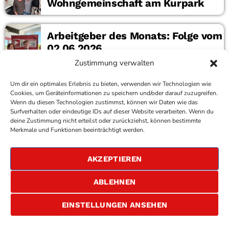
Wohngemeinschaft am Kurpark
Arbeitgeber des Monats: Folge vom
02.06.2026
Zustimmung verwalten
Um dir ein optimales Erlebnis zu bieten, verwenden wir Technologien wie
Ähnliche Artikel
Cookies, um Geräteinformationen zu speichern und/oder darauf zuzugreifen.
Wenn du diesen Technologien zustimmst, können wir Daten wie das
Surfverhalten oder eindeutige IDs auf dieser Website verarbeiten. Wenn du
deine Zustimmung nicht erteilst oder zurückziehst, können bestimmte
COPYRIGHT
ANTENNE BAD KREUZNACH
- IHR RADIO
Merkmale und Funktionen beeinträchtigt werden.
FÜR DIE RHEIN-NAHE REGION
IMPRESSUM
AKZEPTIEREN
ÜBER UNS
DATENSCHUTZERKLÄRUNG
ABLEHNEN
ALLGEMEINE GESCHÄFTSBEDINGUNGEN
GEWINNSPIELBEDINGUNGEN
JOBS
EINSTELLUNGEN ANSEHEN