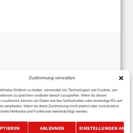
Zustimmung verwalten
ptimales Erlebnis zu bieten, verwenden wir Technologien wie Cookies, um
ationen zu speichern und/oder darauf zuzugreifen. Wenn du diesen
 zustimmst, können wir Daten wie das Surfverhalten oder eindeutige IDs auf
te verarbeiten. Wenn du deine Zustimmung nicht erteilst oder zurückziehst,
immte Merkmale und Funktionen beeinträchtigt werden.
ALLGEMEINE GESCHÄFTSBEDINGUNGEN
GEWINNSPIELBEDINGUNGEN
JOBS
PTIEREN
ABLEHNEN
EINSTELLUNGEN ANSE