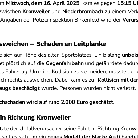
 Am
Mittwoch, dem 16. April 2025
, kam es gegen
15:15 U
zwischen
Kronweiler
und
Niederbrombach
zu einem Verk
Angaben der Polizeiinspektion Birkenfeld wird der
Verur
sweichen – Schaden an Leitplanke
e sich auf Höhe des alten Sportplatzes. Ein bislang
unbek
et plötzlich auf die
Gegenfahrbahn
und gefährdete dadur
 Fahrzeug. Um eine Kollision zu vermeiden, musste de
nach rechts ausweichen. Dabei kam es zur
Kollision mit de
eugs beschädigt
wurde. Personen wurden nicht verletzt.
chschaden wird auf rund 2.000 Euro geschätzt
.
 in Richtung Kronweiler
tzte der Unfallverursacher seine Fahrt in Richtung Kronwe
soll es sich um ein
neues Modell der Marke Audi hande