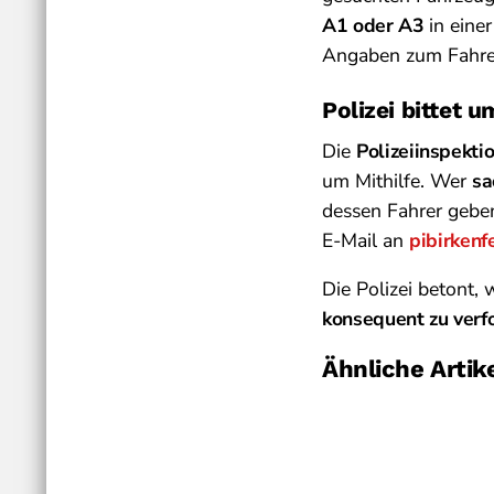
A1 oder A3
in eine
Angaben zum Fahrer 
Polizei bittet 
Die
Polizeiinspekti
um Mithilfe. Wer
sa
dessen Fahrer geben
E-Mail an
pibirkenf
Die Polizei betont,
konsequent zu verf
Ähnliche Artik