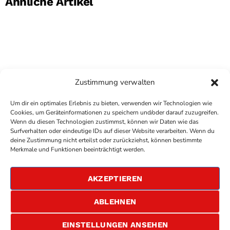
Ähnliche Artikel
Zustimmung verwalten
Um dir ein optimales Erlebnis zu bieten, verwenden wir Technologien wie
Cookies, um Geräteinformationen zu speichern und/oder darauf zuzugreifen.
Wenn du diesen Technologien zustimmst, können wir Daten wie das
Surfverhalten oder eindeutige IDs auf dieser Website verarbeiten. Wenn du
deine Zustimmung nicht erteilst oder zurückziehst, können bestimmte
COPYRIGHT
ANTENNE BAD KREUZNACH
- IHR RADIO
Merkmale und Funktionen beeinträchtigt werden.
FÜR DIE RHEIN-NAHE REGION
IMPRESSUM
AKZEPTIEREN
ÜBER UNS
DATENSCHUTZERKLÄRUNG
ABLEHNEN
ALLGEMEINE GESCHÄFTSBEDINGUNGEN
GEWINNSPIELBEDINGUNGEN
JOBS
EINSTELLUNGEN ANSEHEN