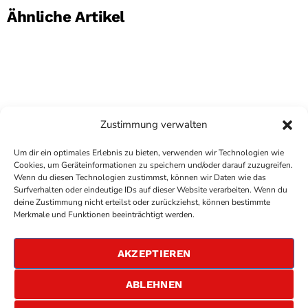
Ähnliche Artikel
Zustimmung verwalten
Um dir ein optimales Erlebnis zu bieten, verwenden wir Technologien wie
Cookies, um Geräteinformationen zu speichern und/oder darauf zuzugreifen.
Wenn du diesen Technologien zustimmst, können wir Daten wie das
Surfverhalten oder eindeutige IDs auf dieser Website verarbeiten. Wenn du
deine Zustimmung nicht erteilst oder zurückziehst, können bestimmte
COPYRIGHT
ANTENNE BAD KREUZNACH
- IHR RADIO
Merkmale und Funktionen beeinträchtigt werden.
FÜR DIE RHEIN-NAHE REGION
IMPRESSUM
AKZEPTIEREN
ÜBER UNS
DATENSCHUTZERKLÄRUNG
ABLEHNEN
ALLGEMEINE GESCHÄFTSBEDINGUNGEN
GEWINNSPIELBEDINGUNGEN