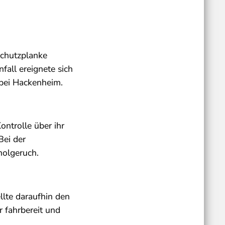
Schutzplanke
fall ereignete sich
bei Hackenheim.
ntrolle über ihr
Bei der
holgeruch.
llte daraufhin den
r fahrbereit und