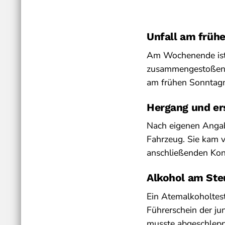
Unfall am frü
Am Wochenende ist 
zusammengestoßen. 
am frühen Sonntagm
Hergang und er
Nach eigenen Angabe
Fahrzeug. Sie kam v
anschließenden Kont
Alkohol am Steu
Ein Atemalkoholtest
Führerschein der ju
musste abgeschlepp