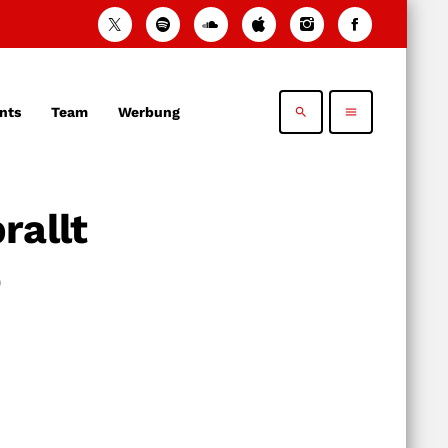
nts
Team
Werbung
search
menu
rallt
e