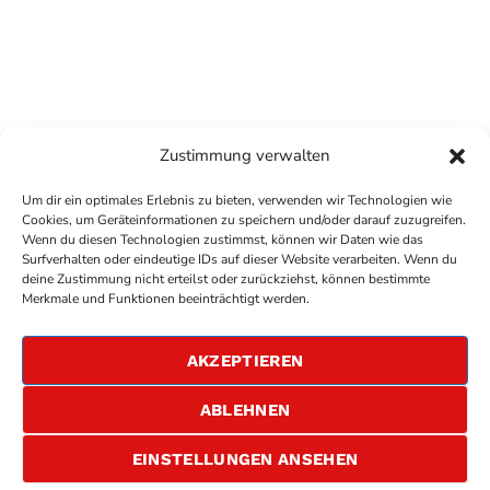
Zustimmung verwalten
Um dir ein optimales Erlebnis zu bieten, verwenden wir Technologien wie
Cookies, um Geräteinformationen zu speichern und/oder darauf zuzugreifen.
Wenn du diesen Technologien zustimmst, können wir Daten wie das
Surfverhalten oder eindeutige IDs auf dieser Website verarbeiten. Wenn du
deine Zustimmung nicht erteilst oder zurückziehst, können bestimmte
COPYRIGHT
ANTENNE BAD KREUZNACH
- IHR RADIO
Merkmale und Funktionen beeinträchtigt werden.
FÜR DIE RHEIN-NAHE REGION
IMPRESSUM
AKZEPTIEREN
ÜBER UNS
DATENSCHUTZERKLÄRUNG
ABLEHNEN
ALLGEMEINE GESCHÄFTSBEDINGUNGEN
GEWINNSPIELBEDINGUNGEN
JOBS
EINSTELLUNGEN ANSEHEN