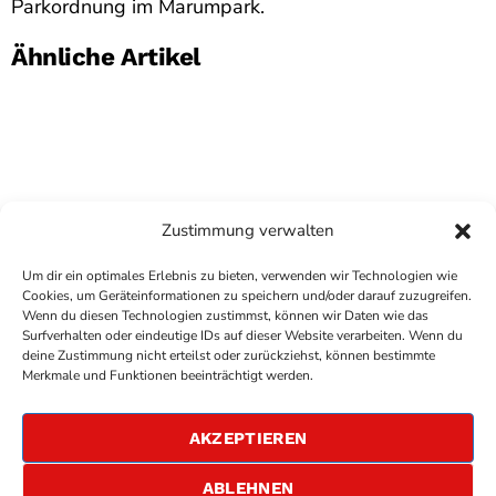
Parkordnung im Marumpark.
Ähnliche Artikel
Zustimmung verwalten
Um dir ein optimales Erlebnis zu bieten, verwenden wir Technologien wie
Cookies, um Geräteinformationen zu speichern und/oder darauf zuzugreifen.
Wenn du diesen Technologien zustimmst, können wir Daten wie das
Surfverhalten oder eindeutige IDs auf dieser Website verarbeiten. Wenn du
deine Zustimmung nicht erteilst oder zurückziehst, können bestimmte
COPYRIGHT
ANTENNE BAD KREUZNACH
- IHR RADIO
Merkmale und Funktionen beeinträchtigt werden.
FÜR DIE RHEIN-NAHE REGION
IMPRESSUM
AKZEPTIEREN
ÜBER UNS
DATENSCHUTZERKLÄRUNG
ABLEHNEN
ALLGEMEINE GESCHÄFTSBEDINGUNGEN