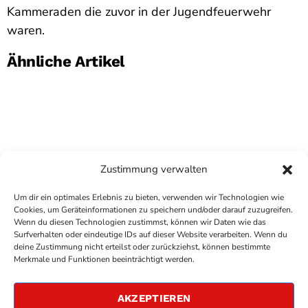
Kammeraden die zuvor in der Jugendfeuerwehr
waren.
Ähnliche Artikel
Zustimmung verwalten
Um dir ein optimales Erlebnis zu bieten, verwenden wir Technologien wie
Cookies, um Geräteinformationen zu speichern und/oder darauf zuzugreifen.
Wenn du diesen Technologien zustimmst, können wir Daten wie das
Surfverhalten oder eindeutige IDs auf dieser Website verarbeiten. Wenn du
deine Zustimmung nicht erteilst oder zurückziehst, können bestimmte
COPYRIGHT
ANTENNE BAD KREUZNACH
- IHR RADIO
Merkmale und Funktionen beeinträchtigt werden.
FÜR DIE RHEIN-NAHE REGION
IMPRESSUM
AKZEPTIEREN
ÜBER UNS