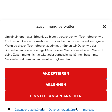
Zustimmung verwalten
Um dir ein optimales Erlebnis zu bieten, verwenden wir Technologien wie
Cookies, um Geräteinformationen zu speichern und/oder darauf zuzugreifen.
Wenn du diesen Technologien zustimmst, können wir Daten wie das
Surfverhalten oder eindeutige IDs auf dieser Website verarbeiten. Wenn du
deine Zustimmung nicht erteilst oder zurückziehst, können bestimmte
COPYRIGHT
ANTENNE BAD KREUZNACH
- IHR RADIO
Merkmale und Funktionen beeinträchtigt werden.
FÜR DIE RHEIN-NAHE REGION
IMPRESSUM
AKZEPTIEREN
ÜBER UNS
DATENSCHUTZERKLÄRUNG
ABLEHNEN
ALLGEMEINE GESCHÄFTSBEDINGUNGEN
GEWINNSPIELBEDINGUNGEN
JOBS
EINSTELLUNGEN ANSEHEN
Ghostbusters
Datenschutzerklärung
Datenschutzerklärung
Impressum
play_arrow
keyboard_arrow_right