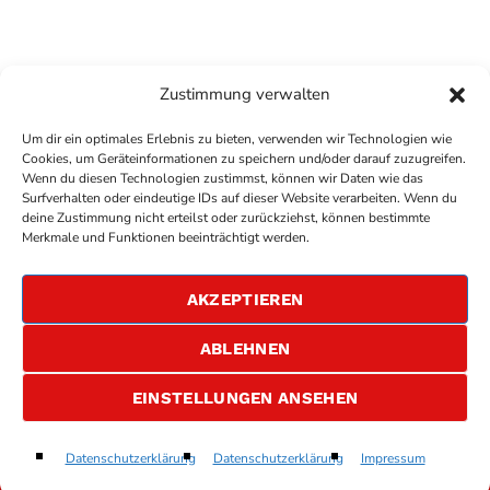
Zustimmung verwalten
Um dir ein optimales Erlebnis zu bieten, verwenden wir Technologien wie
Cookies, um Geräteinformationen zu speichern und/oder darauf zuzugreifen.
Wenn du diesen Technologien zustimmst, können wir Daten wie das
Surfverhalten oder eindeutige IDs auf dieser Website verarbeiten. Wenn du
deine Zustimmung nicht erteilst oder zurückziehst, können bestimmte
COPYRIGHT
ANTENNE BAD KREUZNACH
- IHR RADIO
Merkmale und Funktionen beeinträchtigt werden.
FÜR DIE RHEIN-NAHE REGION
IMPRESSUM
AKZEPTIEREN
ÜBER UNS
DATENSCHUTZERKLÄRUNG
ABLEHNEN
ALLGEMEINE GESCHÄFTSBEDINGUNGEN
GEWINNSPIELBEDINGUNGEN
JOBS
EINSTELLUNGEN ANSEHEN
The Great Pretender
Datenschutzerklärung
Datenschutzerklärung
Impressum
play_arrow
keyboard_arrow_right
Freddy Mercury