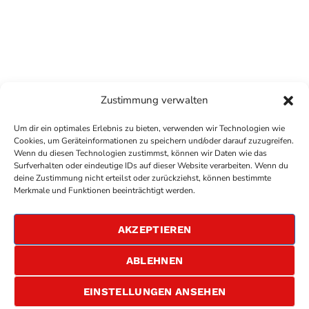
Zustimmung verwalten
Um dir ein optimales Erlebnis zu bieten, verwenden wir Technologien wie
Cookies, um Geräteinformationen zu speichern und/oder darauf zuzugreifen.
Wenn du diesen Technologien zustimmst, können wir Daten wie das
Surfverhalten oder eindeutige IDs auf dieser Website verarbeiten. Wenn du
deine Zustimmung nicht erteilst oder zurückziehst, können bestimmte
COPYRIGHT
ANTENNE BAD KREUZNACH
- IHR RADIO
Merkmale und Funktionen beeinträchtigt werden.
FÜR DIE RHEIN-NAHE REGION
IMPRESSUM
AKZEPTIEREN
ÜBER UNS
DATENSCHUTZERKLÄRUNG
ABLEHNEN
ALLGEMEINE GESCHÄFTSBEDINGUNGEN
GEWINNSPIELBEDINGUNGEN
JOBS
EINSTELLUNGEN ANSEHEN