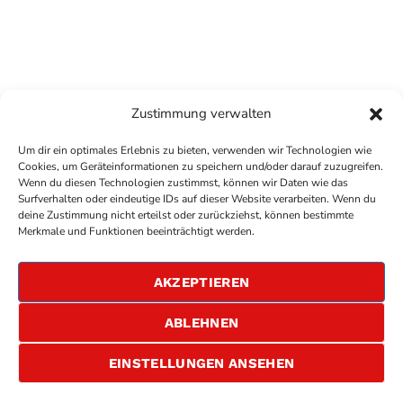
Zustimmung verwalten
Um dir ein optimales Erlebnis zu bieten, verwenden wir Technologien wie
Cookies, um Geräteinformationen zu speichern und/oder darauf zuzugreifen.
Wenn du diesen Technologien zustimmst, können wir Daten wie das
Surfverhalten oder eindeutige IDs auf dieser Website verarbeiten. Wenn du
deine Zustimmung nicht erteilst oder zurückziehst, können bestimmte
COPYRIGHT
ANTENNE BAD KREUZNACH
- IHR RADIO
Merkmale und Funktionen beeinträchtigt werden.
FÜR DIE RHEIN-NAHE REGION
IMPRESSUM
AKZEPTIEREN
ÜBER UNS
DATENSCHUTZERKLÄRUNG
ABLEHNEN
ALLGEMEINE GESCHÄFTSBEDINGUNGEN
GEWINNSPIELBEDINGUNGEN
JOBS
EINSTELLUNGEN ANSEHEN