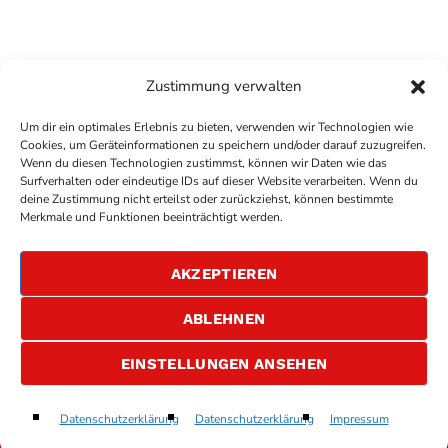
Zustimmung verwalten
Um dir ein optimales Erlebnis zu bieten, verwenden wir Technologien wie
Cookies, um Geräteinformationen zu speichern und/oder darauf zuzugreifen.
Wenn du diesen Technologien zustimmst, können wir Daten wie das
Surfverhalten oder eindeutige IDs auf dieser Website verarbeiten. Wenn du
deine Zustimmung nicht erteilst oder zurückziehst, können bestimmte
COPYRIGHT
ANTENNE BAD KREUZNACH
- IHR RADIO
Merkmale und Funktionen beeinträchtigt werden.
FÜR DIE RHEIN-NAHE REGION
IMPRESSUM
AKZEPTIEREN
ÜBER UNS
DATENSCHUTZERKLÄRUNG
ABLEHNEN
ALLGEMEINE GESCHÄFTSBEDINGUNGEN
GEWINNSPIELBEDINGUNGEN
JOBS
EINSTELLUNGEN ANSEHEN
Heaven
Datenschutzerklärung
Datenschutzerklärung
Impressum
play_arrow
keyboard_arrow_right
Bryan Adams