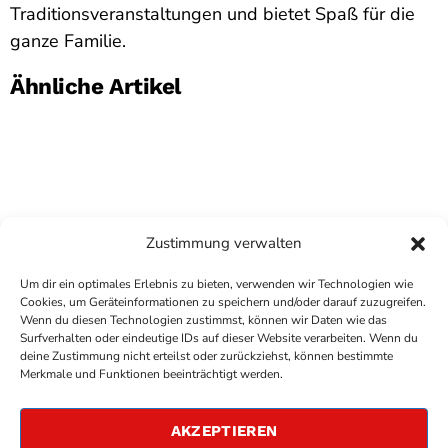
Traditionsveranstaltungen und bietet Spaß für die
ganze Familie.
Ähnliche Artikel
Zustimmung verwalten
Um dir ein optimales Erlebnis zu bieten, verwenden wir Technologien wie
Cookies, um Geräteinformationen zu speichern und/oder darauf zuzugreifen.
Wenn du diesen Technologien zustimmst, können wir Daten wie das
Surfverhalten oder eindeutige IDs auf dieser Website verarbeiten. Wenn du
deine Zustimmung nicht erteilst oder zurückziehst, können bestimmte
COPYRIGHT
ANTENNE BAD KREUZNACH
- IHR RADIO
Merkmale und Funktionen beeinträchtigt werden.
FÜR DIE RHEIN-NAHE REGION
IMPRESSUM
AKZEPTIEREN
ÜBER UNS