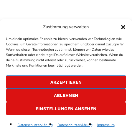
Zustimmung verwalten
Um dir ein optimales Erlebnis zu bieten, verwenden wir Technologien wie
Cookies, um Geräteinformationen zu speichern und/oder darauf zuzugreifen.
Wenn du diesen Technologien zustimmst, können wir Daten wie das
Surfverhalten oder eindeutige IDs auf dieser Website verarbeiten. Wenn du
deine Zustimmung nicht erteilst oder zurückziehst, können bestimmte
COPYRIGHT
ANTENNE BAD KREUZNACH
- IHR RADIO
Merkmale und Funktionen beeinträchtigt werden.
FÜR DIE RHEIN-NAHE REGION
IMPRESSUM
AKZEPTIEREN
ÜBER UNS
DATENSCHUTZERKLÄRUNG
ABLEHNEN
ALLGEMEINE GESCHÄFTSBEDINGUNGEN
GEWINNSPIELBEDINGUNGEN
JOBS
EINSTELLUNGEN ANSEHEN
Never Look Back
Datenschutzerklärung
Datenschutzerklärung
Impressum
play_arrow
keyboard_arrow_right
Tom Gregory