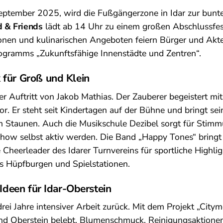
ptember 2025, wird die Fußgängerzone in Idar zur bunt
 & Friends
lädt ab 14 Uhr zu einem großen Abschlussfest
onen und kulinarischen Angeboten feiern Bürger und Ak
rogramms „Zukunftsfähige Innenstädte und Zentren“.
 für Groß und Klein
er Auftritt von Jakob Mathias. Der Zauberer begeistert mi
or. Er steht seit Kindertagen auf der Bühne und bringt se
 Staunen. Auch die Musikschule Dezibel sorgt für Stimm
how selbst aktiv werden. Die Band „Happy Tones“ bringt 
Cheerleader des Idarer Turnvereins für sportliche Highlig
es Hüpfburgen und Spielstationen.
 Ideen für Idar-Oberstein
drei Jahre intensiver Arbeit zurück. Mit dem Projekt „Cit
und Oberstein belebt. Blumenschmuck, Reinigungsaktione