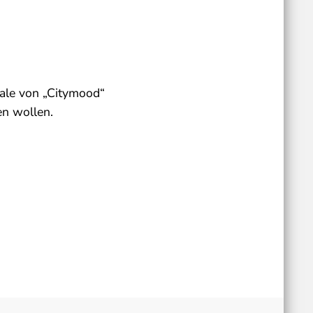
nale von „Citymood“
en wollen.