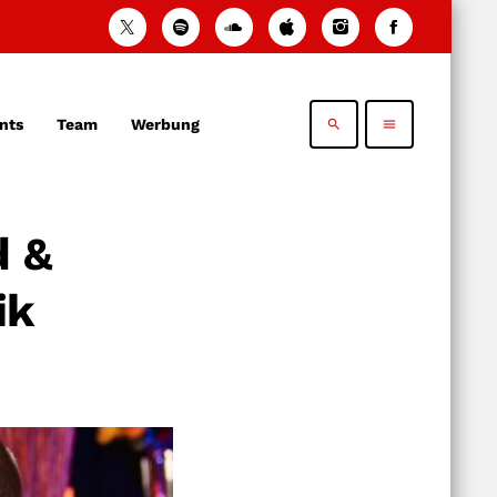
nts
Team
Werbung
search
menu
d &
ik