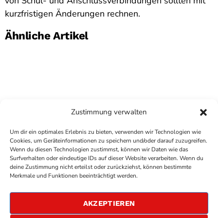
von Schul- und Anschlussverbindungen sollten mit
kurzfristigen Änderungen rechnen.
Ähnliche Artikel
Zustimmung verwalten
Um dir ein optimales Erlebnis zu bieten, verwenden wir Technologien wie
Cookies, um Geräteinformationen zu speichern und/oder darauf zuzugreifen.
Wenn du diesen Technologien zustimmst, können wir Daten wie das
Surfverhalten oder eindeutige IDs auf dieser Website verarbeiten. Wenn du
deine Zustimmung nicht erteilst oder zurückziehst, können bestimmte
COPYRIGHT
ANTENNE BAD KREUZNACH
- IHR RADIO
Merkmale und Funktionen beeinträchtigt werden.
FÜR DIE RHEIN-NAHE REGION
IMPRESSUM
AKZEPTIEREN
ÜBER UNS
DATENSCHUTZERKLÄRUNG