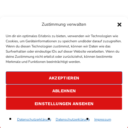
Zustimmung verwalten
Um dir ein optimales Erlebnis zu bieten, verwenden wir Technologien wie
Cookies, um Geräteinformationen zu speichern und/oder darauf zuzugreifen.
Wenn du diesen Technologien zustimmst, können wir Daten wie das
Surfverhalten oder eindeutige IDs auf dieser Website verarbeiten. Wenn du
deine Zustimmung nicht erteilst oder zurückziehst, können bestimmte
COPYRIGHT
ANTENNE BAD KREUZNACH
- IHR RADIO
Merkmale und Funktionen beeinträchtigt werden.
FÜR DIE RHEIN-NAHE REGION
IMPRESSUM
AKZEPTIEREN
ÜBER UNS
DATENSCHUTZERKLÄRUNG
ABLEHNEN
ALLGEMEINE GESCHÄFTSBEDINGUNGEN
GEWINNSPIELBEDINGUNGEN
JOBS
EINSTELLUNGEN ANSEHEN
Antenne Bad Kreuznach
Datenschutzerklärung
Datenschutzerklärung
Impressum
play_arrow
keyboard_arrow_right