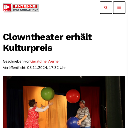
search
menu
Clowntheater erhält
Kulturpreis
Geschrieben von
Geraldine Werner
Veröffentlicht: 08.11.2024, 17:32 Uhr