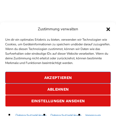
Zustimmung verwalten
Um dir ein optimales Erlebnis zu bieten, verwenden wir Technologien wie
Cookies, um Geräteinformationen zu speichern und/oder darauf zuzugreifen.
Wenn du diesen Technologien zustimmst, können wir Daten wie das
Surfverhalten oder eindeutige IDs auf dieser Website verarbeiten. Wenn du
deine Zustimmung nicht erteilst oder zurückziehst, können bestimmte
COPYRIGHT
ANTENNE BAD KREUZNACH
- IHR RADIO
Merkmale und Funktionen beeinträchtigt werden.
FÜR DIE RHEIN-NAHE REGION
IMPRESSUM
AKZEPTIEREN
ÜBER UNS
DATENSCHUTZERKLÄRUNG
ABLEHNEN
ALLGEMEINE GESCHÄFTSBEDINGUNGEN
GEWINNSPIELBEDINGUNGEN
JOBS
EINSTELLUNGEN ANSEHEN
Unstoppable
Datenschutzerklärung
Datenschutzerklärung
Impressum