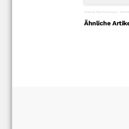
Antenne Bad Kreuznach
·
Körbch
Ähnliche Artik