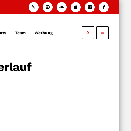
nts
Team
Werbung
search
menu
erlauf