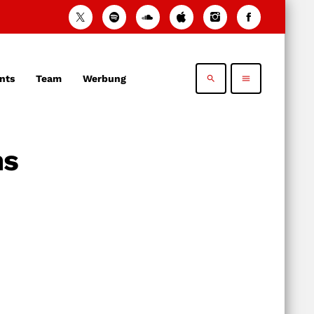
nts
Team
Werbung
search
menu
ns