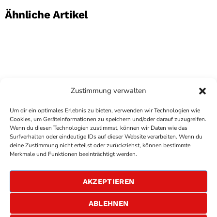
Ähnliche Artikel
Zustimmung verwalten
Um dir ein optimales Erlebnis zu bieten, verwenden wir Technologien wie
Cookies, um Geräteinformationen zu speichern und/oder darauf zuzugreifen.
Wenn du diesen Technologien zustimmst, können wir Daten wie das
Surfverhalten oder eindeutige IDs auf dieser Website verarbeiten. Wenn du
deine Zustimmung nicht erteilst oder zurückziehst, können bestimmte
COPYRIGHT
ANTENNE BAD KREUZNACH
- IHR RADIO
Merkmale und Funktionen beeinträchtigt werden.
FÜR DIE RHEIN-NAHE REGION
IMPRESSUM
AKZEPTIEREN
ÜBER UNS
DATENSCHUTZERKLÄRUNG
ABLEHNEN
ALLGEMEINE GESCHÄFTSBEDINGUNGEN
GEWINNSPIELBEDINGUNGEN