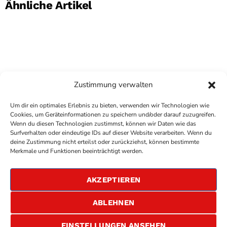
Ähnliche Artikel
Zustimmung verwalten
Um dir ein optimales Erlebnis zu bieten, verwenden wir Technologien wie
Cookies, um Geräteinformationen zu speichern und/oder darauf zuzugreifen.
Wenn du diesen Technologien zustimmst, können wir Daten wie das
Surfverhalten oder eindeutige IDs auf dieser Website verarbeiten. Wenn du
deine Zustimmung nicht erteilst oder zurückziehst, können bestimmte
COPYRIGHT
ANTENNE BAD KREUZNACH
- IHR RADIO
Merkmale und Funktionen beeinträchtigt werden.
FÜR DIE RHEIN-NAHE REGION
IMPRESSUM
AKZEPTIEREN
ÜBER UNS
DATENSCHUTZERKLÄRUNG
ABLEHNEN
ALLGEMEINE GESCHÄFTSBEDINGUNGEN
GEWINNSPIELBEDINGUNGEN
JOBS
EINSTELLUNGEN ANSEHEN