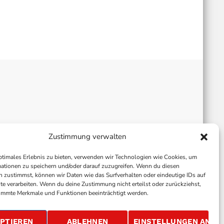
Zustimmung verwalten
ptimales Erlebnis zu bieten, verwenden wir Technologien wie Cookies, um
ationen zu speichern und/oder darauf zuzugreifen. Wenn du diesen
 zustimmst, können wir Daten wie das Surfverhalten oder eindeutige IDs auf
te verarbeiten. Wenn du deine Zustimmung nicht erteilst oder zurückziehst,
immte Merkmale und Funktionen beeinträchtigt werden.
ALLGEMEINE GESCHÄFTSBEDINGUNGEN
GEWINNSPIELBEDINGUNGEN
JOBS
PTIEREN
ABLEHNEN
EINSTELLUNGEN ANSE