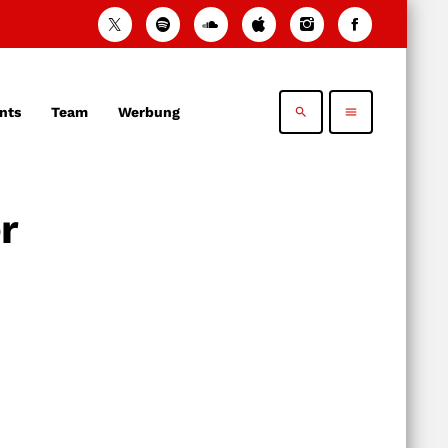
nts
Team
Werbung
search
menu
r