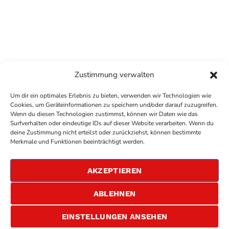
Zustimmung verwalten
Um dir ein optimales Erlebnis zu bieten, verwenden wir Technologien wie
Cookies, um Geräteinformationen zu speichern und/oder darauf zuzugreifen.
Wenn du diesen Technologien zustimmst, können wir Daten wie das
Surfverhalten oder eindeutige IDs auf dieser Website verarbeiten. Wenn du
deine Zustimmung nicht erteilst oder zurückziehst, können bestimmte
COPYRIGHT
ANTENNE BAD KREUZNACH
- IHR RADIO
Merkmale und Funktionen beeinträchtigt werden.
FÜR DIE RHEIN-NAHE REGION
IMPRESSUM
AKZEPTIEREN
ÜBER UNS
DATENSCHUTZERKLÄRUNG
ABLEHNEN
ALLGEMEINE GESCHÄFTSBEDINGUNGEN
GEWINNSPIELBEDINGUNGEN
JOBS
EINSTELLUNGEN ANSEHEN