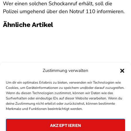
Wer einen solchen Schockanruf erhält, soll die
Polizei umgehend über den Notruf 110 informieren.
Ähnliche Artikel
Zustimmung verwalten
Um dir ein optimales Erlebnis zu bieten, verwenden wir Technologien wie
Cookies, um Geräteinformationen zu speichern und/oder darauf zuzugreifen.
Wenn du diesen Technologien zustimmst, können wir Daten wie das
Surfverhalten oder eindeutige IDs auf dieser Website verarbeiten. Wenn du
deine Zustimmung nicht erteilst oder zurückziehst, können bestimmte
COPYRIGHT
ANTENNE BAD KREUZNACH
- IHR RADIO
Merkmale und Funktionen beeinträchtigt werden.
FÜR DIE RHEIN-NAHE REGION
IMPRESSUM
AKZEPTIEREN
ÜBER UNS