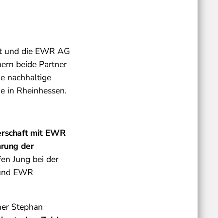
adt und die EWR AG
ern beide Partner
ne nachhaltige
de in Rheinhessen.
nerschaft mit EWR
hrung der
fen Jung bei der
t und EWR
her Stephan