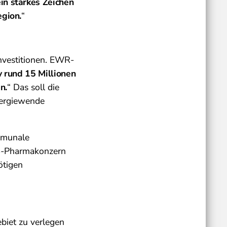
in starkes Zeichen
egion.
“
nvestitionen. EWR-
ey rund 15 Millionen
n.
“ Das soll die
Energiewende
mmunale
US-Pharmakonzern
ötigen
biet zu verlegen