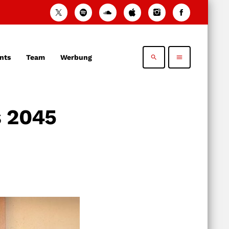
nts
Team
Werbung
search
menu
s 2045