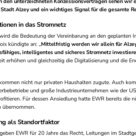
In den unterzeichneten Konzessionsverträgen sehen wir e
Stadt Alzey und ein wichtiges Signal für die gesamte R
itionen in das Stromnetz
 wird die Bedeutung der Vereinbarung an den geplanten I
ois kündigte an: „
Mittelfristig werden wir allein für Alz
gsfähiges, intelligentes und sicheres Stromnetz investiere
it erhöhen und gleichzeitig die Digitalisierung und die 
n kommen nicht nur privaten Haushalten zugute. Auch ko
erbebetriebe und große Industrieunternehmen wie der 
rofitieren. Für dessen Ansiedlung hatte EWR bereits die n
en übernommen.
ng als Standortfaktor
 geben EWR für 20 Jahre das Recht, Leitungen im Stadtge